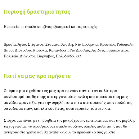
Περιοχή δραστηριότητας
Η εταρεία με έπιπλα κουζίνας εξυπηρετεί και τις περιοχές:
Δροσιά, Άγιος Στέφανος, Σταμάτα, Άνοιξη, Νέα Ερυθραία, Κρυονέρι, Ροδόπολη,
Δήμος Διονύσου, Κιούρκα, Καπανδρίτι, Ρέα Δροσιάς, Αφίδνες, Ιπποκράτειος
Πολιτεία, Διόνυσος, Βαρναβας, Πολυδενδρι κτλ.
Γιατί να μας προτιμήσετε
Οι έμπειροι σχεδιαστές μας προτείνουν πάντα τον καλύτερο
συνδυασμό αισθητικής και εργονομίας, ενώ η κατασκευαστική μας
μονάδα φροντίζει για την υψηλή ποιότητα κατασκευής σε ντουλάπες
υπνοδωματίων, έπιπλα κουζίνας, εσωτερικές πόρτες κ.α.
Στόχος μας είναι, με τη βοήθεια της μακρόχρονης εμπειρίας μας και της μεγάλης
τεχνογνωσίας, να προσφέρουμε έπιπλα κουζίνας υψηλής αισθητικής που θα
αντέχουν στο χρόνο και θα αναδεικνύουν το προσωπικό σας γούστο.