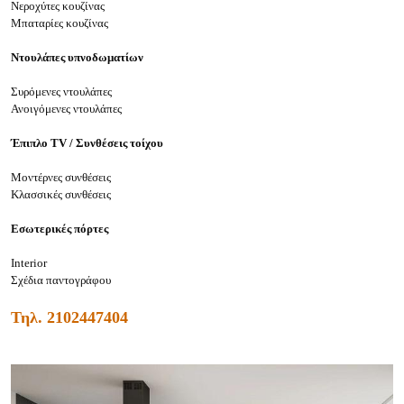
Νεροχύτες
κουζίνας
Μ
παταρίες κουζίνας
Ντουλάπες υπνοδωματίων
Συρόμενες ντουλάπες
Ανοιγόμενες ντουλάπες
Έπιπλο
TV
/ Συνθέσεις τοίχου
Μοντέρνες συνθέσεις
Κ
λασσικές συνθέσεις
Εσωτερικές πόρτες
Interior
Σχέδια παντογράφου
Τηλ.
2102447404