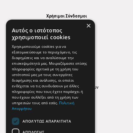
Χρήσιμοι Σύνδεσμοι
×
Χάρτης
Αυτός ο ιστότοπος
Χρήσιμα Τηλέφωνα
χρησιμοποιεί cookies
Εφημερεύοντα Φαρμακεία
Χρησιμοποιούμε cookies για να
εξατομικεύσουμε το περιεχόμενο, τις
διαφημίσεις και να αναλύσουμε την
επισκεψιμότητά μας. Μοιραζόμαστε επίσης
Απόρρητο
πληροφορίες σχετικά με τη χρήση του
ιστότοπού μας με τους συνεργάτες
Όροι Χρήσης
διαφήμισης και ανάλυσης, οι οποίοι
ενδέχεται να τις συνδυάσουν με άλλες
Πολιτική προστασίας δεδομένων
πληροφορίες που τους έχετε παράσχει ή
Findhere
που έχουν συλλέξει από τη χρήση των
υπηρεσιών τους από εσάς.
Πολιτική
Απορρήτου
Social Media
ΑΠΟΛΎΤΩΣ ΑΠΑΡΑΊΤΗΤΑ
ΑΠΌΔΟΣΗΣ