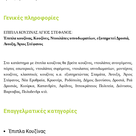
Γενικές πληροφορίες
ΕΠΙΠΛΑ ΚΟΥΖΙΝΑΣ ΑΓΙΟΣ ΣΤΕΦΑΝΟΣ:
Έπιπλα κουζίνας, Κουζίνες, Ντουλάπες υπνοδωματίων, εξυπηρετεί Δροσιά,
Ανοιξη, Άγιος Στέφανος
Στο κατάστημα με έπιπλα κουζίνας θα βρείτε κουζίνες, ντουλάπες ανοιγόμενες,
πόρτες εσωτερικές, ντουλάπες συρόμενες, ντουλαπες υπνοδωματίων, μοντέρνες
κουζίνες, κλασσικές κουζίνες κ.α. εξυπηρετώντας
Σταμάτα, Άνοιξη,
Άγιος
Στέφανος, Νέα Ερυθραία, Κρυονέρι, Ροδόπολη, Δήμος Διονύσου, Δροσιά, Ρεά
Δροσιάς, Κιούρκα, Καπανδρίτι, Αφίδνες, Ιπποκράτειος Πολιτεία, Διόνυσος,
Βαρναβας, Πολυδενδρι κτλ.
Επαγγελματικές κατηγορίες
Έπιπλα Κουζίνας