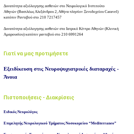
Δυνατότητα αξιόλογησης ασθενών
στο
Νευρολογικό Ινστιτούτο
Αθηνών
(Βασιλέως Αλεξάνδρου 2, Αθήνα πλησίον Ξενοδοχείου Caravel)
κατόπιν Ραντεβού στο
210 7217457
Δυνατότητα αξιόλογησης ασθενών
στο
Ιατρικό Κέντρο Αθηνών (Κλινική
Αμαρουσίου) κατόπιν ραντεβού στο 210 6991264
Γιατί να μας προτιμήσετε
Εξειδίκευση
στις Νευροψυχιατρικές διαταραχές -
Άνοια
Πιστοποιήσεις - Διακρίσεις
Ειδικός Νευρολόγος
Επιμελητής Νευρολογικού Τμήματος Νοσοκομείου “Mediterraneo”