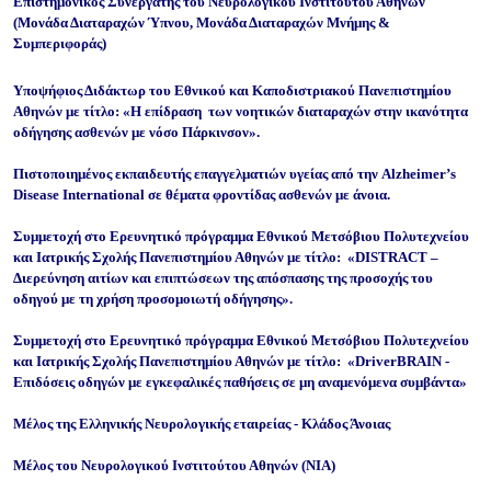
Επιστημονικός Συνεργάτης του Νευρολογικού Ινστιτούτου Αθηνών
(Μονάδα Διαταραχών Ύπνου, Μονάδα Διαταραχών Μνήμης &
Συμπεριφοράς)
Υποψήφιος Διδάκτωρ του Εθνικού και Καποδιστριακού Πανεπιστημίου
Αθηνών με τίτλο: «Η επίδραση των νοητικών διαταραχών στην ικανότητα
οδήγησης ασθενών με νόσο Πάρκινσον».
Πιστοποιημένος εκπαιδευτής επαγγελματιών υγείας από την Alzheimer’s
Disease International σε θέματα φροντίδας ασθενών με άνοια.
Συμμετοχή στο Ερευνητικό πρόγραμμα Εθνικού Μετσόβιου Πολυτεχνείου
και Ιατρικής Σχολής Πανεπιστημίου Αθηνών με τίτλο: «DISTRACT –
Διερεύνηση αιτίων και επιπτώσεων της απόσπασης της προσοχής του
οδηγού με τη χρήση προσομοιωτή οδήγησης».
Συμμετοχή στο Ερευνητικό πρόγραμμα Εθνικού Μετσόβιου Πολυτεχνείου
και Ιατρικής Σχολής Πανεπιστημίου Αθηνών με τίτλο: «DriverBRAIN -
Επιδόσεις οδηγών με εγκεφαλικές παθήσεις σε μη αναμενόμενα συμβάντα»
Μέλος της Ελληνικής Νευρολογικής εταιρείας - Κλάδος Άνοιας
Μέλος τoυ Νευρολογικού Ινστιτούτου Αθηνών (ΝΙΑ)