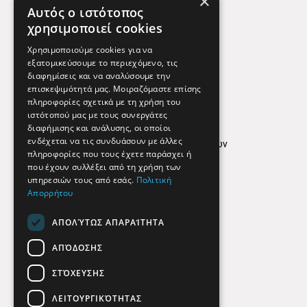
×
Χάρτης
Αυτός ο ιστότοπος
Χρήσιμα Τηλέφωνα
χρησιμοποιεί cookies
Εφημερεύοντα Φαρμακεία
Χρησιμοποιούμε cookies για να
εξατομικεύσουμε το περιεχόμενο, τις
διαφημίσεις και να αναλύσουμε την
επισκεψιμότητά μας. Μοιραζόμαστε επίσης
Απόρρητο
πληροφορίες σχετικά με τη χρήση του
ιστότοπού μας με τους συνεργάτες
Όροι Χρήσης
διαφήμισης και ανάλυσης, οι οποίοι
ενδέχεται να τις συνδυάσουν με άλλες
Πολιτική προστασίας δεδομένων
πληροφορίες που τους έχετε παράσχει ή
Findhere
που έχουν συλλέξει από τη χρήση των
υπηρεσιών τους από εσάς.
Πολιτική
Απορρήτου
Social Media
ΑΠΟΛΎΤΩΣ ΑΠΑΡΑΊΤΗΤΑ
ΑΠΌΔΟΣΗΣ
ΣΤΌΧΕΥΣΗΣ
ΛΕΙΤΟΥΡΓΙΚΌΤΗΤΑΣ