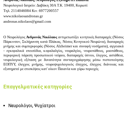
Νευρολογικό Ιατρείο: Δαβάκη 30A
Τ.Κ. 19400, Κορωπί
Τηλ.
2114046084
Κιν.
6977200557
www.nikolaosandronas.gr
andronas.nikolaos@gmail.com
Ο
Νευρολόγος
Ανδρονάς Νικόλαος
αντιμετωπίζει
κινητικές διαταραχές (Nόσος
Πάρκινσον, Σκλήρυνση κατά Πλάκας, Νόσος Κινητικού Νευρώνα), δ
ιαταραχές
μνήμης και συμπεριφοράς (Νόσος Alzheimer και συναφή νοσήματα), α
γγειακά
- εγκεφαλικά επεισόδια, κ
εφαλαλγίες, ν
ευραλγίες, ν
ευροπάθειες, μ
υοπάθειες,
π
εριφερική πάρεση προσωπικού νεύρου, δ
ιαταραχές ύπνου, ί
λιγγος, α
στάθεια,
ν
ευρολογική εξέταση με δυνατότητα συνταγογράφησης μέσω πιστοποίησης
ΕΟΠΥΥ, έ
λεγχος μνήμης, ν
ευροψυχολογικός έλεγχος, έ
λεγχος διάνοιας και
εξυπηρετεί με επισκέψεις κατ' οίκον Παιανία και γύρω περιοχές.
Επαγγελματικές κατηγορίες
Νευρολόγοι, Ψυχίατροι