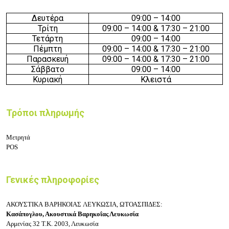
Δευτέρα
09
:0
0 –
14
:
0
0
Τρίτη
09
:0
0 –
14
:
0
0
& 17:30 – 21:00
Τετάρτη
09
:0
0 –
14
:
0
0
Πέμπτη
09
:0
0 –
14
:
0
0
& 17:30 – 21:00
Παρασκευή
09
:0
0 –
14
:
0
0
& 17:30 – 21:00
Σάββατο
09
:0
0 –
14
:
0
0
Κυριακή
Κλειστά
Τρόποι πληρωμής
Μετρητά
POS
Γενικές πληροφορίες
ΑΚΟΥΣΤΙΚΑ
ΒΑΡΗΚΟΙΑΣ ΛΕΥΚΩΣΙΑ, ΩΤΟΑΣΠΙΔΕΣ:
Κασάπογλου, Ακουστικά Βαρηκοΐας Λευκωσία
Αρμενίας 32
Τ.Κ. 2003, Λευκωσία