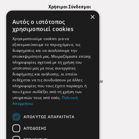
Χρήσιμοι Σύνδεσμοι
×
Χάρτης
Αυτός ο ιστότοπος
Χρήσιμα Τηλέφωνα
χρησιμοποιεί cookies
Εφημερεύοντα Φαρμακεία
Χρησιμοποιούμε cookies για να
εξατομικεύσουμε το περιεχόμενο, τις
διαφημίσεις και να αναλύσουμε την
επισκεψιμότητά μας. Μοιραζόμαστε επίσης
Απόρρητο
πληροφορίες σχετικά με τη χρήση του
ιστότοπού μας με τους συνεργάτες
Όροι Χρήσης
διαφήμισης και ανάλυσης, οι οποίοι
ενδέχεται να τις συνδυάσουν με άλλες
Πολιτική προστασίας δεδομένων
πληροφορίες που τους έχετε παράσχει ή
Findhere
που έχουν συλλέξει από τη χρήση των
υπηρεσιών τους από εσάς.
Πολιτική
Απορρήτου
Social Media
ΑΠΟΛΎΤΩΣ ΑΠΑΡΑΊΤΗΤΑ
ΑΠΌΔΟΣΗΣ