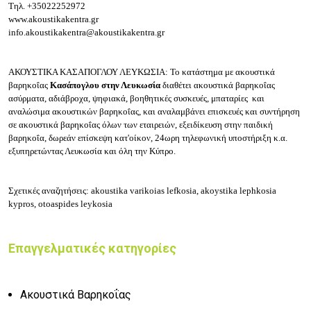
Τηλ.
+35022252972
www.akoustikakentra.gr
info.akoustikakentra@akoustikakentra.gr
ΑΚΟΥΣΤΙΚΑ ΚΑΣΑΠΟΓΛΟΥ ΛΕΥΚΩΣΙΑ: Το κατάστημα με ακουστικά
βαρηκοΐας
Κασάπογλου στην Λευκωσία
διαθέτει ακουστικά βαρηκοΐας
ασύρματα, αδιάβροχα, ψηφιακά, βοηθητικές συσκευές, μπαταρίες και
αναλώσιμα ακουστικών βαρηκοΐας, και αναλαμβάνει επισκευές και συντήρηση
σε ακουστικά βαρηκοΐας όλων των εταιρειών, εξειδίκευση στην παιδική
βαρηκοΐα, δωρεάν επίσκεψη κατ'οίκον, 24ωρη τηλεφωνική υποστήριξη κ.α.
εξυπηρετώντας Λευκωσία και όλη την Κύπρο.
Σχετικές αναζητήσεις: akoustika varikoias lefkosia, akoystika lephkosia
kypros, otoaspides leykosia
Επαγγελματικές κατηγορίες
Ακουστικά Βαρηκοΐας