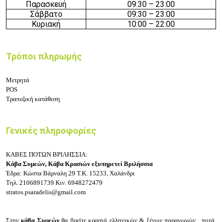
Παρασκευή
0
9:30
–
23
:
00
Σάββατο
0
9:30
–
23
:
00
Κυριακή
1
0
:00
–
22
:
00
Τρόποι πληρωμής
Μετρητά
POS
Τραπεζική κατάθεση
Γενικές πληροφορίες
ΚΑΒΕΣ ΠΟΤΩΝ ΒΡΙΛΗΣΣΙΑ:
Κάβα Συμεών,
Κάβα Κρασιών εξυπηρετεί Βριλήσσια
Έδρα: Κώστα Βάρναλη 29
Τ.Κ. 15233, Χαλάνδρι
Τηλ.
2106891739
Κιν.
6948272479
stratos.psaradelis@gmail.com
Στην
κάβα Συμεών
θα βρείτε κρασιά ελληνικών & ξένων παραγωγών, ποτά,