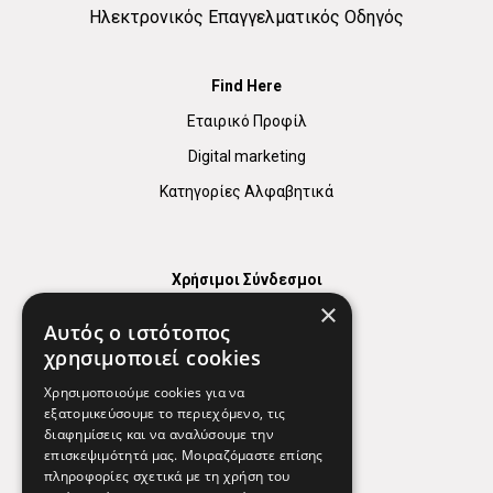
Ηλεκτρονικός Επαγγελματικός Οδηγός
Find Here
Εταιρικό Προφίλ
Digital marketing
Κατηγορίες Αλφαβητικά
Χρήσιμοι Σύνδεσμοι
×
Χάρτης
Αυτός ο ιστότοπος
Χρήσιμα Τηλέφωνα
χρησιμοποιεί cookies
Εφημερεύοντα Φαρμακεία
Χρησιμοποιούμε cookies για να
εξατομικεύσουμε το περιεχόμενο, τις
διαφημίσεις και να αναλύσουμε την
επισκεψιμότητά μας. Μοιραζόμαστε επίσης
Απόρρητο
πληροφορίες σχετικά με τη χρήση του