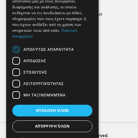
ιστότοπού μας με τους συνεργάτες
Όροι Χρήσης
διαφήμισης και ανάλυσης, οι οποίοι
ενδέχεται να τις συνδυάσουν με άλλες
Πολιτική προστασίας δεδομένων
πληροφορίες που τους έχετε παράσχει ή
Findhere
που έχουν συλλέξει από τη χρήση των
υπηρεσιών τους από εσάς.
Πολιτική
Απορρήτου
Social Media
ΑΠΟΛΎΤΩΣ ΑΠΑΡΑΊΤΗΤΑ
ΑΠΌΔΟΣΗΣ
ΣΤΌΧΕΥΣΗΣ
ΛΕΙΤΟΥΡΓΙΚΌΤΗΤΑΣ
ΜΗ ΤΑΞΙΝΟΜΗΜΈΝΑ
ΑΠΟΔΟΧΉ ΌΛΩΝ
ΑΠΌΡΡΙΨΗ ΌΛΩΝ
© 2026
FIND
HERE. All Rights Reserved.