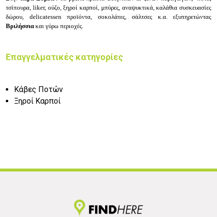
τσίπουρα, liker, ούζο, ξηροί καρποί, μπύρες, αναψυκτικά, καλάθια συσκευασίες
δώρου, delicatessen προϊόντα, σοκολάτες, σάλτσες κ.α. εξυπηρετώντας
Βριλήσσια
και γύρω περιοχές.
Επαγγελματικές κατηγορίες
Κάβες Ποτών
Ξηροί Καρποί