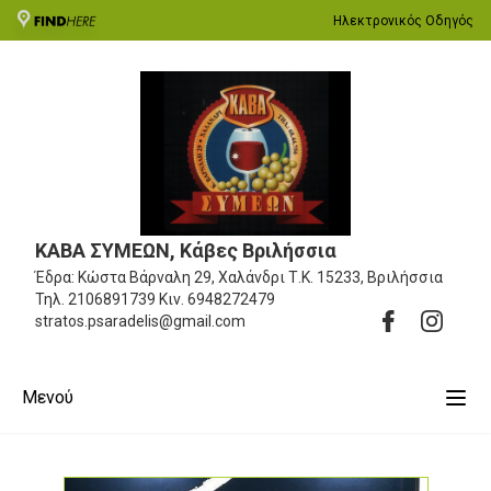
Ηλεκτρονικός Οδηγός
ΚΑΒΑ ΣΥΜΕΩΝ, Κάβες Βριλήσσια
Έδρα: Κώστα Βάρναλη 29, Χαλάνδρι
Τ.Κ. 15233, Βριλήσσια
Τηλ.
2106891739
Κιν.
6948272479
stratos.psaradelis@gmail.com
Μενού