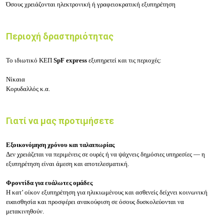
Όσους χρειάζονται ηλεκτρονική ή γραφειοκρατική εξυπηρέτηση
Περιοχή δραστηριότητας
Το ιδιωτικό ΚΕΠ
SpF express
εξυπηρετεί κ
αι
τις περιοχές:
Νίκαια
Κορυδαλλός κ.α.
Γιατί να μας προτιμήσετε
Εξοικονόμηση χρόνου και ταλαιπωρίας
Δεν χρειάζεται να περιμένεις σε ουρές ή να ψάχνεις δημόσιες υπηρεσίες — η
εξυπηρέτηση είναι άμεση και αποτελεσματική.
Φροντίδα για ευάλωτες ομάδες
Η κατ’ οίκον εξυπηρέτηση για ηλικιωμένους και ασθενείς δείχνει κοινωνική
ευαισθησία και προσφέρει ανακούφιση σε όσους δυσκολεύονται να
μετακινηθούν.