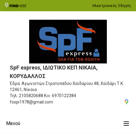
Ηλεκτρονικός Οδηγός
SpF express, ΙΔΙΩΤΙΚΟ ΚΕΠ ΝΙΚΑΙΑ,
ΚΟΡΥΔΑΛΛΟΣ
Έδρα: Αγωνιστών Στρατοπέδου Χαϊδαρίου 48, Χαϊδάρι
Τ.Κ.
12461, Νίκαια
Τηλ.
2105820688
Κιν.
6970122384
fospi1978@gmail.com
Μενού