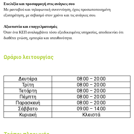
Ευελιξία και προσαρμογή στις ανάγκες σου
Με ραντεβού και τηλεφωνική συνεννόηση, έχεις προσωποποιημένη
εξυπηρέτηση, με σεβασμό στον χρόνο και τις ανάγκες σου.
Αξιοπιστία και επαγγελματισμός
Όταν ένα ΚΕΠ αναλαμβάνει τόσο εξειδικευμένες υπηρεσίες, αποδεικνύει ότι
διαθέτει γνώση, εμπειρία και υπευθυνότητα.
Ωράριο λειτουργίας
Δευτέρα
08:
0
0 – 20
:
0
0
Τρίτη
08:
0
0 – 20
:
0
0
Τετάρτη
08:
0
0 – 20
:
0
0
Πέμπτη
08:
0
0 – 20
:
0
0
Παρασκευή
08:
0
0 – 20
:
0
0
Σάββατο
09:
0
0 – 14
:
0
0
Κυριακή
Κλειστά