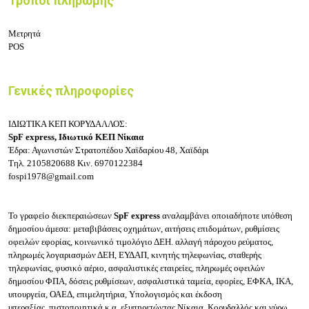
Τρόποι πληρωμής
Μετρητά
POS
Γενικές πληροφορίες
ΙΔΙΩΤΙΚΑ ΚΕΠ ΚΟΡΥΔΑΛΛΟΣ:
SpF express,
Ιδιωτικό ΚΕΠ Νίκαια
Έδρα: Αγωνιστών Στρατοπέδου Χαϊδαρίου 48, Χαϊδάρι
Τηλ.
2105820688
Κιν.
6970122384
fospi1978@gmail.com
Το γραφείο διεκπεραιώσεων
SpF express
αναλαμβάνει οποιαδήποτε υπόθεση
δημοσίου άμεσα: μεταβιβάσεις οχημάτων, αιτήσεις επιδομάτων, ρυθμίσεις
οφειλών εφορίας, κοινωνικό τιμολόγιο ΔΕΗ. αλλαγή πάροχου ρεύματος,
πληρωμές λογαριασμών ΔΕΗ, ΕΥΔΑΠ, κινητής τηλεφωνίας, σταθερής
τηλεφωνίας, φυσικό αέριο, ασφαλιστικές εταιρείες, πληρωμές οφειλών
δημοσίου ΦΠΑ, δόσεις ρυθμίσεων, ασφαλιστικά ταμεία, εφορίες, ΕΦΚΑ, ΙΚΑ,
υπουργεία, ΟΑΕΔ, επιμελητήρια,
Υπολογισμός και έκδοση
υπεραξίας
,
πιστοποιητικά κ.α. εξυπηρετώντας Νίκαια, Κορυδαλλός και γύρω