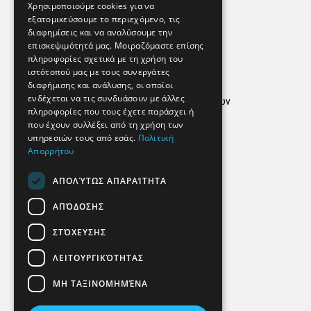
Εφημερεύοντα Φαρμακεία
Χρησιμοποιούμε cookies για να
εξατομικεύσουμε το περιεχόμενο, τις
διαφημίσεις και να αναλύσουμε την
επισκεψιμότητά μας. Μοιραζόμαστε επίσης
Απόρρητο
πληροφορίες σχετικά με τη χρήση του
ιστότοπού μας με τους συνεργάτες
Όροι Χρήσης
διαφήμισης και ανάλυσης, οι οποίοι
ενδέχεται να τις συνδυάσουν με άλλες
Πολιτική προστασίας δεδομένων
πληροφορίες που τους έχετε παράσχει ή
Findhere
που έχουν συλλέξει από τη χρήση των
υπηρεσιών τους από εσάς.
Πολιτική
Απορρήτου
Social Media
ΑΠΟΛΎΤΩΣ ΑΠΑΡΑΊΤΗΤΑ
ΑΠΌΔΟΣΗΣ
ΣΤΌΧΕΥΣΗΣ
ΛΕΙΤΟΥΡΓΙΚΌΤΗΤΑΣ
ΜΗ ΤΑΞΙΝΟΜΗΜΈΝΑ