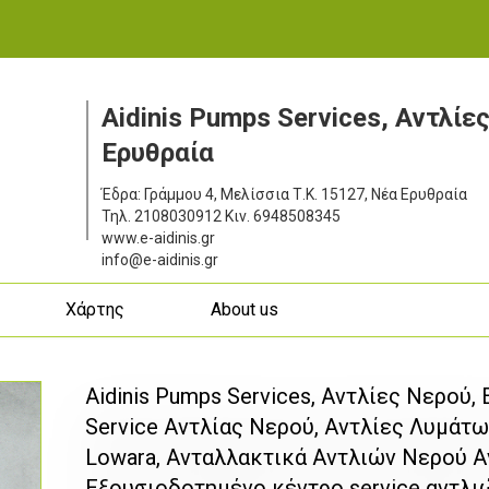
Aidinis Pumps Services, Αντλίε
Ερυθραία
Έδρα: Γράμμου 4, Μελίσσια
Τ.Κ. 15127, Νέα Ερυθραία
Τηλ.
2108030912
Κιν.
6948508345
www.e-aidinis.gr
info@e-aidinis.gr
ς
Χάρτης
About us
Aidinis Pumps Services, Αντλίες Νερού,
Service Αντλίας Νερού, Αντλίες Λυμάτω
Lowara, Ανταλλακτικά Αντλιών Νερού Α
Εξουσιοδοτημένο κέντρο service αντλι