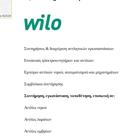
Συντηρήσεις & διαχείριση αντλητικών εγκαταστάσεων
Επισκευές ηλεκτροκινητήρων και αντλιών
Εμπόριο αντλιών νερού, αυτοματισμού και μηχανημάτων
Συμβόλαια συντήρησης
Συντήρηση, εγκατάσταση, τοποθέτηση, επισκευή σε:
Αντλίες νερού
Αντλίες λυμάτων
Αντλίες ομβρίων