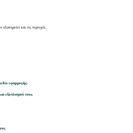
ν εξυπηρετεί και τις περιοχές:
πεδίο εφαρμογής:
αι εξοπλισμού τους
ους