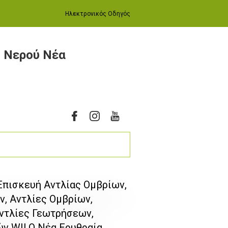
Ηλεκτρονικός Οδηγός
ς Νερού Νέα
 Επισκευή Αντλίας Ομβρίων,
ν, Αντλίες Ομβρίων,
ντλίες Γεωτρήσεων,
ών WILO Νέα Ερυθραία