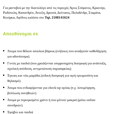
Για ραντεβού με την διαιτολόγο από τις περιοχές
Άγιος Στέφανος, Κρυονέρι,
Ροδόπολη, Καπανδρίτι, Άνοιξη, Δροσιά, Διόνυσος, Πολυδένδρι, Σταμάτα,
Κιούρκα, Αφίδνες καλέστε στο
Τηλ.
2108141624
Απευθύνομαι σε
Άτομα που θέλουν απώλεια βάρους (ενήλικες που αναζητούν καθοδήγηση
για αδυνάτισμα).
Γονείς με παιδιά (που χρειάζονται ισορροπημένη διατροφή για ανάπτυξη,
σχολική απόδοση, αντιμετώπιση παχυσαρκίας).
Έγκυες και νέες μαμάδες (ειδική διατροφή για υγιή εγκυμοσύνη και
θηλασμό).
Άτομα που ενδιαφέρονται για check-up υγείας (π.χ. λιπομέτρηση,
βελτίωση συνηθειών).
Άτομα με περιορισμένο χρόνο ή που μένουν μακριά (μέσω online
συνεδριών).
Έφηβοι και παιδιά