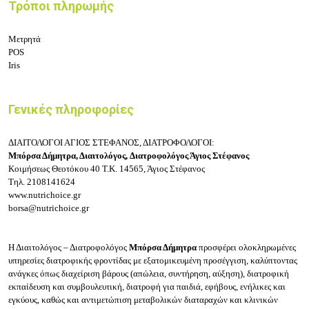
Τρόποι πληρωμής
Μετρητά
POS
Iris
Γενικές πληροφορίες
ΔΙΑΙΤΟΛΟΓΟΙ ΑΓΙΟΣ ΣΤΕΦΑΝΟΣ, ΔΙΑΤΡΟΦΟΛΟΓΟΙ:
Μπόρσα Δήμητρα, Διαιτολόγος,
Διατροφολόγος Άγιος Στέφανος
Κοιμήσεως Θεοτόκου 40
Τ.Κ. 14565, Άγιος Στέφανος
Τηλ.
2108141624
www.nutrichoice.gr
borsa@nutrichoice.gr
Η
Διαιτολόγος – Διατροφολόγος
Μπόρσα Δήμητρα
προσφέρει ολοκληρωμένες
υπηρεσίες διατροφικής φροντίδας με εξατομικευμένη προσέγγιση, καλύπτοντας
ανάγκες όπως διαχείριση βάρους (απώλεια, συντήρηση, αύξηση), διατροφική
εκπαίδευση και συμβουλευτική, διατροφή για παιδιά, εφήβους, ενήλικες και
εγκύους, καθώς και αντιμετώπιση μεταβολικών διαταραχών και κλινικών