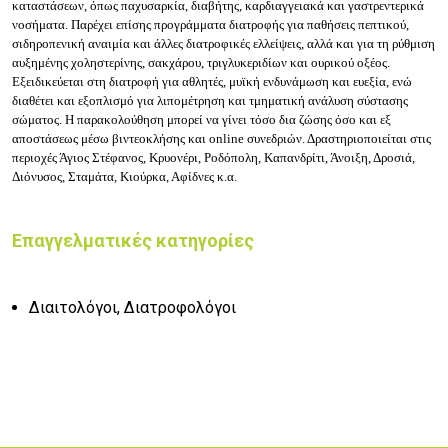
καταστάσεων, όπως παχυσαρκία, διαβήτης, καρδιαγγειακά και γαστρεντερικά
νοσήματα. Παρέχει επίσης προγράμματα διατροφής για παθήσεις πεπτικού,
σιδηροπενική αναιμία και άλλες διατροφικές ελλείψεις, αλλά και για τη ρύθμιση
αυξημένης χοληστερίνης, σακχάρου, τριγλυκεριδίων και ουρικού οξέος.
Εξειδικεύεται στη διατροφή για αθλητές, μυϊκή ενδυνάμωση και ευεξία, ενώ
διαθέτει και εξοπλισμό για λιπομέτρηση και τμηματική ανάλυση σύστασης
σώματος. Η παρακολούθηση μπορεί να γίνει τόσο δια ζώσης όσο και εξ
αποστάσεως μέσω βιντεοκλήσης και online συνεδριών. Δραστηριοποιείται στις
περιοχές
Άγιος Στέφανος, Κρυονέρι, Ροδόπολη, Καπανδρίτι, Άνοιξη, Δροσιά,
Διόνυσος, Σταμάτα, Κιούρκα, Αφίδνες κ.α.
Επαγγελματικές κατηγορίες
Διαιτολόγοι, Διατροφολόγοι