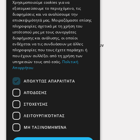
Εφημερεύοντα Φαρμακεία
Χρησιμοποιούμε cookies για να
εξατομικεύσουμε το περιεχόμενο, τις
διαφημίσεις και να αναλύσουμε την
επισκεψιμότητά μας. Μοιραζόμαστε επίσης
Απόρρητο
πληροφορίες σχετικά με τη χρήση του
ιστότοπού μας με τους συνεργάτες
Όροι Χρήσης
διαφήμισης και ανάλυσης, οι οποίοι
ενδέχεται να τις συνδυάσουν με άλλες
Πολιτική προστασίας δεδομένων
πληροφορίες που τους έχετε παράσχει ή
Findhere
που έχουν συλλέξει από τη χρήση των
υπηρεσιών τους από εσάς.
Πολιτική
Απορρήτου
Social Media
ΑΠΟΛΎΤΩΣ ΑΠΑΡΑΊΤΗΤΑ
ΑΠΌΔΟΣΗΣ
ΣΤΌΧΕΥΣΗΣ
ΛΕΙΤΟΥΡΓΙΚΌΤΗΤΑΣ
ΜΗ ΤΑΞΙΝΟΜΗΜΈΝΑ