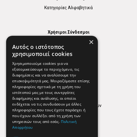
Κατηγορίες Αλφαβητικά
Χρήσιμοι Σύνδεσμοι
×
Χάρτης
Αυτός ο ιστότοπος
Χρήσιμα Τηλέφωνα
χρησιμοποιεί cookies
Εφημερεύοντα Φαρμακεία
Χρησιμοποιούμε cookies για να
εξατομικεύσουμε το περιεχόμενο, τις
διαφημίσεις και να αναλύσουμε την
επισκεψιμότητά μας. Μοιραζόμαστε επίσης
Απόρρητο
πληροφορίες σχετικά με τη χρήση του
ιστότοπού μας με τους συνεργάτες
Όροι Χρήσης
διαφήμισης και ανάλυσης, οι οποίοι
ενδέχεται να τις συνδυάσουν με άλλες
Πολιτική προστασίας δεδομένων
πληροφορίες που τους έχετε παράσχει ή
Findhere
που έχουν συλλέξει από τη χρήση των
υπηρεσιών τους από εσάς.
Πολιτική
Απορρήτου