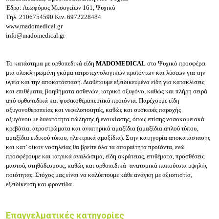
Έδρα: Λεωφόρος Μεσογείων 161, Ψυχικό
Τηλ.
2106754590
Κιν.
6972228484
www.madomedical.gr
info@madomedical.gr
Το κατάστημα με ορθοπεδικά είδη
MADOMEDICAL
στο Ψυχικό προσφέρει
μια ολοκληρωμένη γκάμα ιατροτεχνολογικών προϊόντων και λύσεων για την
υγεία και την αποκατάσταση. Διαθέτουμε
εξειδικευμένα είδη για κατακλίσεις
και επιθέματα
,
βοηθήματα ασθενών
,
ιατρικό οξυγόνο
, καθώς και πλήρη σειρά
από
ορθοπεδικά και φυσικοθεραπευτικά προϊόντα
. Παρέχουμε
είδη
οξυγονοθεραπείας και νεφελοποιητές
, καθώς και
συσκευές παροχής
οξυγόνου
με δυνατότητα
πώλησης ή ενοικίασης
, όπως επίσης
νοσοκομειακά
κρεβάτια
,
αεροστρώματα
και
αναπηρικά αμαξίδια (α
μαξίδια απλού τύπου,
αμαξίδια ειδικού τύπου, ηλεκτρικά αμαξίδια). Στην κατηγορία
αποκατάστασης
και κατ’ οίκον νοσηλείας
θα βρείτε όλα τα απαραίτητα προϊόντα, ενώ
προσφέρουμε και
ιατρικά αναλώσιμα
,
είδη ακράτειας
,
επιθέματα
,
προσθέσεις
μαστού
,
στηθόδεσμους
, καθώς και
ορθοπεδικά–ανατομικά παπούτσια
υψηλής
ποιότητας. Στόχος μας είναι να καλύπτουμε κάθε ανάγκη με αξιοπιστία,
εξειδίκευση και φροντίδα.
Επαγγελματικές κατηγορίες