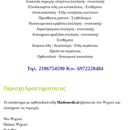
Συσκευές παροχής οξυγόνου (πώληση - ενοικίαση)
Εξειδικευμένα είδη για κατακλίσεις - Επιθέματα
Αποκατάσταση - Είδη νοσηλείας κατ'οίκον
Προσθέσεις μαστού - Στηθόδεσμοι
Νοσοκομειακά κρεβάτια (πώληση - ενοικίαση)
Αεροστρώματα (πώληση - ενοικίαση)
Αναπηρικά αμαξίδια (πώληση - ενοικίαση)
Επιθέματα
Ιατρικά είδη / Αναλώσιμα - Είδη ακράτειας
Προϊόντα ακράτειας
Ορθοπεδικά - Ανατομικά παπούτσια
Τηλ.
2106754590
Κιν.
6972228484
Περιοχή δραστηριότητας
Το κατάστημα με ορθοπεδικά είδη
Madomedical
βρίσκεται στο Ψυχικό και
εξυπηρετεί τις περιοχές:
Νέο Ψυχικό
Παλαιό Ψυχικό
Φιλοθέη