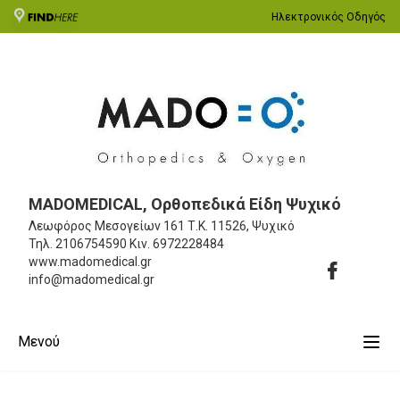
Ηλεκτρονικός Οδηγός
MADOMEDICAL, Ορθοπεδικά Είδη Ψυχικό
Λεωφόρος Μεσογείων 161
Τ.Κ. 11526, Ψυχικό
Τηλ.
2106754590
Κιν.
6972228484
www.madomedical.gr
info@madomedical.gr
Μενού