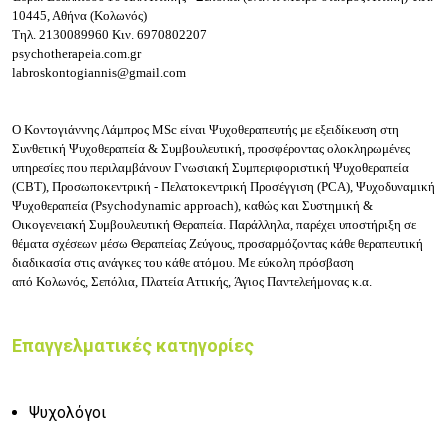
10445, Αθήνα (Κολωνός)
Τηλ.
2130089960
Κιν.
6970802207
psychotherapeia.com.gr
labroskontogiannis@gmail.com
Ο Κοντογιάννης Λάμπρος MSc είναι Ψυχοθεραπευτής με εξειδίκευση στη
Συνθετική Ψυχοθεραπεία & Συμβουλευτική, προσφέροντας ολοκληρωμένες
υπηρεσίες που περιλαμβάνουν Γνωσιακή Συμπεριφοριστική Ψυχοθεραπεία
(CBT), Προσωποκεντρική - Πελατοκεντρική Προσέγγιση (PCA), Ψυχοδυναμική
Ψυχοθεραπεία (Psychodynamic approach), καθώς και Συστημική &
Οικογενειακή Συμβουλευτική Θεραπεία. Παράλληλα, παρέχει υποστήριξη σε
θέματα σχέσεων μέσω Θεραπείας Ζεύγους, προσαρμόζοντας κάθε θεραπευτική
διαδικασία στις ανάγκες του κάθε ατόμου. Με εύκολη πρόσβαση
από Κολωνός, Σεπόλια, Πλατεία Αττικής, Άγιος Παντελεήμονας κ.α.
Επαγγελματικές κατηγορίες
Ψυχολόγοι