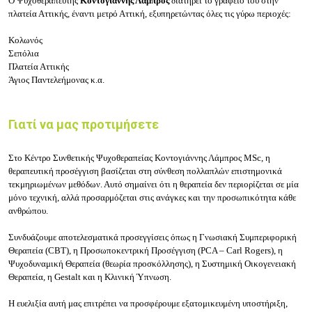
Ο Ψυχοθεραπευτής
Κοντογιάννης Λάμπρος
διατηρεί το γραφείο του στην
πλατεία Αττικής, έναντι μετρό Αττική, εξυπηρετώντας όλες τις γύρω περιοχές:
Κολωνός
Σεπόλια
Πλατεία Αττικής
Άγιος Παντελεήμονας κ.α.
Γιατί να μας προτιμήσετε
Στο Κέντρο Συνθετικής Ψυχοθεραπείας Κοντογιάννης Λάμπρος MSc, η
θεραπευτική προσέγγιση βασίζεται στη σύνθεση πολλαπλών επιστημονικά
τεκμηριωμένων μεθόδων. Αυτό σημαίνει ότι η θεραπεία δεν περιορίζεται σε μία
μόνο τεχνική, αλλά προσαρμόζεται στις ανάγκες και την προσωπικότητα κάθε
ανθρώπου.
Συνδυάζουμε αποτελεσματικά προσεγγίσεις όπως η Γνωσιακή Συμπεριφορική
Θεραπεία (CBT), η Προσωποκεντρική Προσέγγιση (PCA – Carl Rogers), η
Ψυχοδυναμική Θεραπεία (θεωρία προσκόλλησης), η Συστημική Οικογενειακή
Θεραπεία, η Gestalt και η Κλινική Ύπνωση.
Η ευελιξία αυτή μας επιτρέπει να προσφέρουμε εξατομικευμένη υποστήριξη,