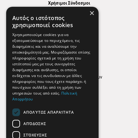
Χρήσιμοι Σύνδεσμοι
×
Χάρτης
Αυτός ο ιστότοπος
Χρήσιμα Τηλέφωνα
χρησιμοποιεί cookies
Εφημερεύοντα Φαρμακεία
Χρησιμοποιούμε cookies για να
εξατομικεύσουμε το περιεχόμενο, τις
διαφημίσεις και να αναλύσουμε την
επισκεψιμότητά μας. Μοιραζόμαστε επίσης
Απόρρητο
πληροφορίες σχετικά με τη χρήση του
ιστότοπού μας με τους συνεργάτες
Όροι Χρήσης
διαφήμισης και ανάλυσης, οι οποίοι
ενδέχεται να τις συνδυάσουν με άλλες
Πολιτική προστασίας δεδομένων
πληροφορίες που τους έχετε παράσχει ή
Findhere
που έχουν συλλέξει από τη χρήση των
υπηρεσιών τους από εσάς.
Πολιτική
Απορρήτου
Social Media
ΑΠΟΛΎΤΩΣ ΑΠΑΡΑΊΤΗΤΑ
ΑΠΌΔΟΣΗΣ
ΣΤΌΧΕΥΣΗΣ