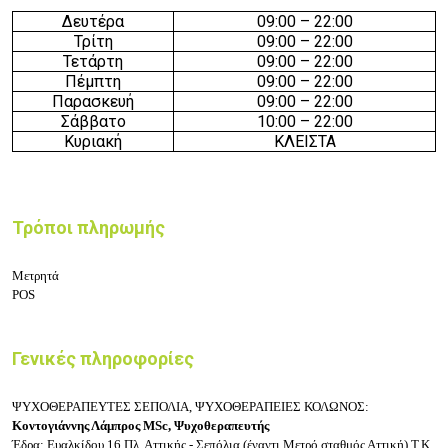
Δευτέρα
09:
0
0 – 22
:
0
0
Τρίτη
09:
0
0 – 22
:
0
0
Τετάρτη
09:
0
0 – 22
:
0
0
Πέμπτη
09:
0
0 – 22
:
0
0
Παρασκευή
09:
0
0 – 22
:
0
0
Σάββατο
10:
0
0 – 22
:00
Κυριακή
ΚΛΕΙΣΤΑ
Τρόποι πληρωμής
Μετρητά
POS
Γενικές πληροφορίες
ΨΥΧΟΘΕΡΑΠΕΥΤΕΣ ΣΕΠΟΛΙΑ, ΨΥΧΟΘΕΡΑΠΕΙΕΣ ΚΟΛΩΝΟΣ:
Κοντογιάννης Λάμπρος MSc, Ψυχοθεραπευτής
Έδρα: Ευαλκίδου 16 Πλ. Αττικής - Σεπόλια (έναντι Μετρό σταθμός Αττική)
Τ.Κ.