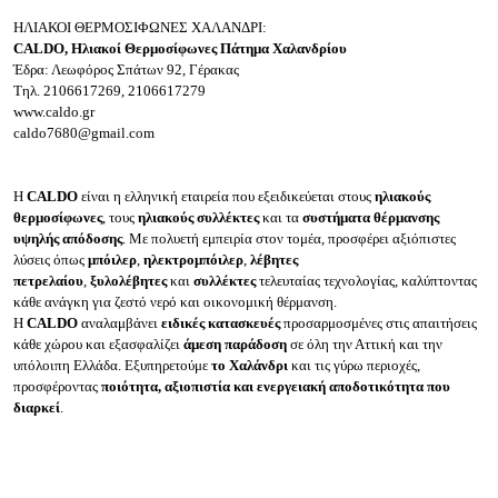
ΗΛΙΑΚΟΙ ΘΕΡΜΟΣΙΦΩΝΕΣ ΧΑΛΑΝΔΡΙ:
CALDO, Ηλιακοί Θερμοσίφωνες Πάτημα Χαλανδρίου
Έδρα: Λεωφόρος Σπάτων 92, Γέρακας
Τηλ.
2106617269, 2106617279
www.caldo.gr
caldo7680@gmail.com
Η
CALDO
είναι η ελληνική εταιρεία που εξειδικεύεται στους
ηλιακούς
θερμοσίφωνες
, τους
ηλιακούς συλλέκτες
και τα
συστήματα θέρμανσης
υψηλής απόδοσης
. Με πολυετή εμπειρία στον τομέα, προσφέρει αξιόπιστες
λύσεις όπως
μπόιλερ
,
ηλεκτρομπόιλερ
,
λέβητες
πετρελαίου
,
ξυλολέβητες
και
συλλέκτες
τελευταίας τεχνολογίας, καλύπτοντας
κάθε ανάγκη για ζεστό νερό και οικονομική θέρμανση.
Η
CALDO
αναλαμβάνει
ειδικές κατασκευές
προσαρμοσμένες στις απαιτήσεις
κάθε χώρου και εξασφαλίζει
άμεση παράδοση
σε όλη την Αττική και την
υπόλοιπη Ελλάδα. Εξυπηρετούμε
το Χαλάνδρι
και τις γύρω περιοχές,
προσφέροντας
ποιότητα, αξιοπιστία και ενεργειακή αποδοτικότητα που
διαρκεί
.