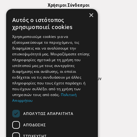
Χρήσιμοι Σύνδεσμοι
×
Χάρτης
Αυτός ο ιστότοπος
Χρήσιμα Τηλέφωνα
χρησιμοποιεί cookies
Εφημερεύοντα Φαρμακεία
Χρησιμοποιούμε cookies για να
εξατομικεύσουμε το περιεχόμενο, τις
διαφημίσεις και να αναλύσουμε την
επισκεψιμότητά μας. Μοιραζόμαστε επίσης
Απόρρητο
πληροφορίες σχετικά με τη χρήση του
ιστότοπού μας με τους συνεργάτες
Όροι Χρήσης
διαφήμισης και ανάλυσης, οι οποίοι
ενδέχεται να τις συνδυάσουν με άλλες
Πολιτική προστασίας δεδομένων
πληροφορίες που τους έχετε παράσχει ή
Findhere
που έχουν συλλέξει από τη χρήση των
υπηρεσιών τους από εσάς.
Πολιτική
Απορρήτου
Social Media
ΑΠΟΛΎΤΩΣ ΑΠΑΡΑΊΤΗΤΑ
ΑΠΌΔΟΣΗΣ
ΣΤΌΧΕΥΣΗΣ