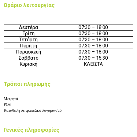
Ωράριο λειτουργίας
Δευτέρα
07:30
– 18
:
0
0
Τρίτη
07:30
– 18
:
0
0
Τετάρτη
07:30
– 18
:
0
0
Πέμπτη
07:30
– 18
:
0
0
Παρασκευή
07:30
– 18
:
0
0
Σάββατο
07:30
– 15
:3
0
Κυριακή
ΚΛΕΙΣΤΑ
Τρόποι πληρωμής
Μετρητά
POS
Κατάθεση σε τραπεζικό λογαριασμό
Γενικές πληροφορίες