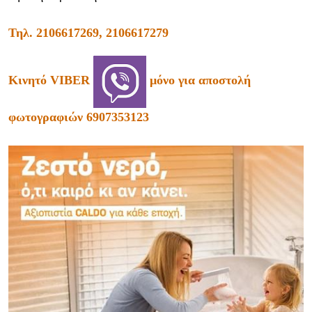
Τηλ.
2106617269, 2106617279
Κινητό VIBER
μόνο για αποστολή
φωτογραφιών 6907353123