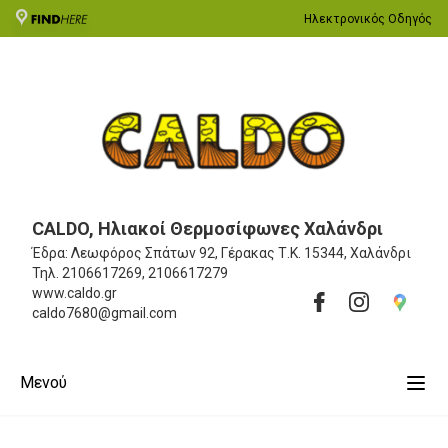
Ηλεκτρονικός Οδηγός
CALDO, Ηλιακοί Θερμοσίφωνες Χαλάνδρι
Έδρα: Λεωφόρος Σπάτων 92, Γέρακας
Τ.Κ. 15344, Χαλάνδρι
Τηλ.
2106617269, 2106617279
www.caldo.gr
caldo7680@gmail.com
Μενού