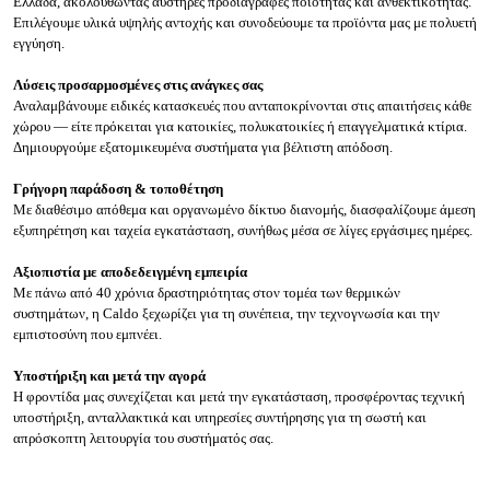
Ελλάδα, ακολουθώντας αυστηρές προδιαγραφές ποιότητας και ανθεκτικότητας.
Επιλέγουμε υλικά υψηλής αντοχής και συνοδεύουμε τα προϊόντα μας με πολυετή
εγγύηση.
Λύσεις προσαρμοσμένες στις ανάγκες σας
Αναλαμβάνουμε ειδικές κατασκευές που ανταποκρίνονται στις απαιτήσεις κάθε
χώρου — είτε πρόκειται για κατοικίες, πολυκατοικίες ή επαγγελματικά κτίρια.
Δημιουργούμε εξατομικευμένα συστήματα για βέλτιστη απόδοση.
Γρήγορη παράδοση & τοποθέτηση
Με διαθέσιμο απόθεμα και οργανωμένο δίκτυο διανομής, διασφαλίζουμε άμεση
εξυπηρέτηση και ταχεία εγκατάσταση, συνήθως μέσα σε λίγες εργάσιμες ημέρες.
Αξιοπιστία με αποδεδειγμένη εμπειρία
Με πάνω από 40 χρόνια δραστηριότητας στον τομέα των θερμικών
συστημάτων, η Caldo ξεχωρίζει για τη συνέπεια, την τεχνογνωσία και την
εμπιστοσύνη που εμπνέει.
Υποστήριξη και μετά την αγορά
Η φροντίδα μας συνεχίζεται και μετά την εγκατάσταση, προσφέροντας τεχνική
υποστήριξη, ανταλλακτικά και υπηρεσίες συντήρησης για τη σωστή και
απρόσκοπτη λειτουργία του συστήματός σας.