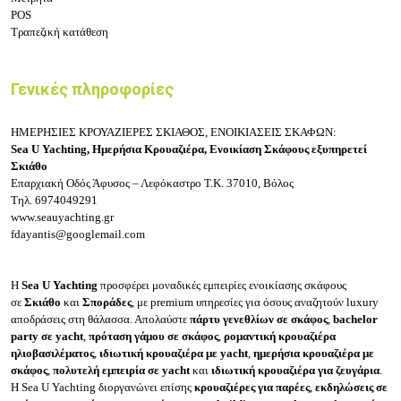
POS
Τραπεζική κατάθεση
Γενικές πληροφορίες
ΗΜΕΡΗΣΙΕΣ ΚΡΟΥΑΖΙΕΡΕΣ ΣΚΙΑΘΟΣ, ΕΝΟΙΚΙΑΣΕΙΣ ΣΚΑΦΩΝ:
Sea U Yachting, Ημερήσια Κρουαζιέρα, Ενοικίαση Σκάφους εξυπηρετεί
Σκιάθο
Επαρχιακή Οδός Άφυσος – Λεφόκαστρο
Τ.Κ. 37010, Βόλος
Τηλ.
6974049291
www.seauyachting.gr
fdayantis@googlemail.com
Η
Sea U Yachting
προσφέρει μοναδικές εμπειρίες ενοικίασης σκάφους
σε
Σκιάθο
και
Σποράδες
, με premium υπηρεσίες για όσους αναζητούν luxury
αποδράσεις στη θάλασσα. Απολαύστε
πάρτυ γενεθλίων σε σκάφος
,
bachelor
party σε yacht
,
πρόταση γάμου σε σκάφος
,
ρομαντική κρουαζιέρα
ηλιοβασιλέματος
,
ιδιωτική κρουαζιέρα με yacht
,
ημερήσια κρουαζιέρα με
σκάφος
,
πολυτελή εμπειρία σε yacht
και
ιδιωτική κρουαζιέρα για ζευγάρια
.
Η Sea U Yachting διοργανώνει επίσης
κρουαζιέρες για παρέες
,
εκδηλώσεις σε