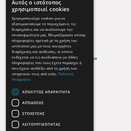
Αυτός ο ιστότοπος
Χρήσιμα Τηλέφωνα
χρησιμοποιεί cookies
Εφημερεύοντα Φαρμακεία
Χρησιμοποιούμε cookies για να
εξατομικεύσουμε το περιεχόμενο, τις
διαφημίσεις και να αναλύσουμε την
επισκεψιμότητά μας. Μοιραζόμαστε επίσης
Απόρρητο
πληροφορίες σχετικά με τη χρήση του
ιστότοπού μας με τους συνεργάτες
Όροι Χρήσης
διαφήμισης και ανάλυσης, οι οποίοι
ενδέχεται να τις συνδυάσουν με άλλες
Πολιτική προστασίας δεδομένων
πληροφορίες που τους έχετε παράσχει ή
Findhere
που έχουν συλλέξει από τη χρήση των
υπηρεσιών τους από εσάς.
Πολιτική
Απορρήτου
Social Media
ΑΠΟΛΎΤΩΣ ΑΠΑΡΑΊΤΗΤΑ
ΑΠΌΔΟΣΗΣ
ΣΤΌΧΕΥΣΗΣ
ΛΕΙΤΟΥΡΓΙΚΌΤΗΤΑΣ