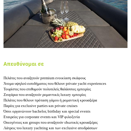
Απευθύνομαι σε
Πελάτες που αναζητούν premium ενοικίαση σκάφους
Άτομα υψηλού εισοδήματος που θέλουν private yacht experiences
Τουρίστες που επιθυμούν πολυτελείς θαλάσσιες εμπειρίες
Ζευγάρια που αναζητούν ρομαντικές luxury εμπειρίες
Πελάτες που θέλουν πρόταση γάμου ή ρομαντική κρουαζιέρα
Παρέες για exclusive parties και private cruises
Όσοι οργανώνουν bachelor, birthday και special events
Εταιρείες για corporate events και VIP φιλοξενία
Οικογένειες και groups που αναζητούν ιδιωτικές κρουαζιέρες
Λάτρεις του luxury yachting και των exclusive αποδράσεων