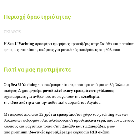
Περιοχή δραστηριότητας
ΣΚΙΑΘΟΣ
Η
Sea U Yachting
προσφέρει ημερήσιες κρουαζιέρες στην Σκιάθο και premium
εμπειρίες ενοικίασης σκάφους για μοναδικές αποδράσεις στη θάλασσα.
Γιατί να μας προτιμήσετε
Στη
Sea U Yachting
προσφέρουμε κάτι περισσότερο από μια απλή βόλτα με
σκάφος. Δημιουργούμε
μοναδικές luxury εμπειρίες στη θάλασσα
,
σχεδιασμένες για ανθρώπους που αγαπούν την
ελευθερία
,
την
ιδιωτικότητα
και την αυθεντική ομορφιά του Αιγαίου.
Με περισσότερα από
15 χρόνια εμπειρίας
στον χώρο του yachting και των
θαλάσσιων εκδρομών, σας ταξιδεύουμε σε
κρυστάλλινα νερά
, απομονωμένους
κόλπους και μαγευτικά τοπία στην
Σκιάθο και τις Σποράδες
, μέσα
από
premium ιδιωτικές κρουαζιέρες
με κορυφαία
RIB σκάφη
.