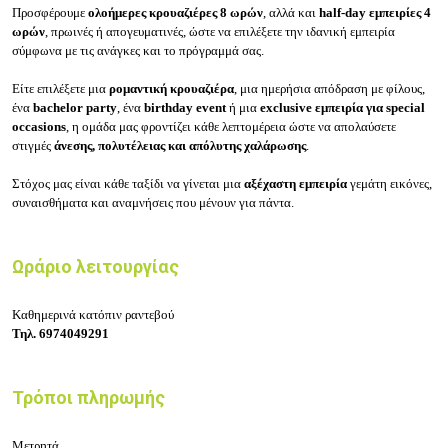
Προσφέρουμε
ολοήμερες κρουαζιέρες 8 ωρών
, αλλά και
half-day εμπειρίες 4
ωρών
, πρωινές ή απογευματινές, ώστε να επιλέξετε την ιδανική εμπειρία
σύμφωνα με τις ανάγκες και το πρόγραμμά σας.
Είτε επιλέξετε μια
ρομαντική κρουαζιέρα
, μια ημερήσια απόδραση με φίλους,
ένα
bachelor party
, ένα
birthday event
ή μια
exclusive εμπειρία για special
occasions
, η ομάδα μας φροντίζει κάθε λεπτομέρεια ώστε να απολαύσετε
στιγμές
άνεσης, πολυτέλειας και απόλυτης χαλάρωσης
.
Στόχος μας είναι κάθε ταξίδι να γίνεται μια
αξέχαστη εμπειρία
γεμάτη εικόνες,
συναισθήματα και αναμνήσεις που μένουν για πάντα.
Ωράριο λειτουργίας
Καθημερινά κατόπιν ραντεβού
Τηλ.
6974049291
Τρόποι πληρωμής
Μετρητά