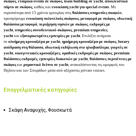
σκάφος
,
εταιρικά events σε σκάφος
,
team building σε yacht
,
αποκλειστικά
πάρτυ σε σκάφος
, καθώς και
ενοικίαση yacht για special events
. Με
περισσότερα από 15 χρόνια εμπειρίας στις
θαλάσσιες υπηρεσίες σκαφών
,
προσφέρουμε
ενοικίαση πολυτελούς σκάφους
,
μεταφορά με σκάφος
,
ιδιωτική
θαλάσσια μεταφορά
,
περιήγηση νησιών με σκάφος
,
εκδρομές με
yacht
,
υπηρεσίες συνοδευτικού σκάφους
,
premium υπηρεσίες
yacht
και
εξατομικευμένες εμπειρίες με yacht
. Επιλέξτε ανάμεσα
σε
ολοήμερη κρουαζιέρα με yacht
,
ημιήμερη κρουαζιέρα με σκάφος
,
luxury
απόδραση στη θάλασσα
,
ιδιωτική εκδήλωση στο ηλιοβασίλεμα
,
γιορτές σε
yacht
,
οικογενειακές κρουαζιέρες
,
ομαδικές εκδρομές με σκάφος
,
premium
θαλάσσιες εκδρομές
,
εμπειρίες διακοπών με yacht
,
θαλάσσιες περιπέτειες με
σκάφος
και
ρομαντικό δείπνο σε yacht
, ανακαλύπτοντας τις ομορφιές του
Πηλίου και των Σποράδων μέσα από αξέχαστες private cruises.
Επαγγελματικές κατηγορίες
Σκάφη Αναψυχής, Φουσκωτά