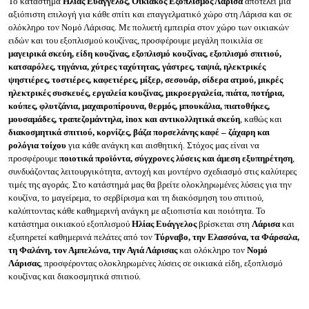
Το κατάστημα
Ηλίας Ευάγγελος, Οικιακός Εξοπλισμός Λάρισα
αποτελεί μία
αξιόπιστη επιλογή για κάθε σπίτι και επαγγελματικό χώρο στη Λάρισα και σε
ολόκληρο τον Νομό Λάρισας. Με πολυετή εμπειρία στον χώρο των οικιακών
ειδών και του εξοπλισμού κουζίνας, προσφέρουμε μεγάλη ποικιλία σε
μαγειρικά σκεύη, είδη κουζίνας, εξοπλισμό κουζίνας, εξοπλισμό σπιτιού,
κατσαρόλες, τηγάνια, χύτρες ταχύτητας, γάστρες, ταψιά, ηλεκτρικές
ψηστιέρες, τοστιέρες, καφετιέρες, μίξερ, σεσουάρ, σίδερα ατμού, μικρές
ηλεκτρικές συσκευές, εργαλεία κουζίνας, μικροεργαλεία, πιάτα, ποτήρια,
κούπες, φλυτζάνια, μαχαιροπίρουνα, θερμός, μπουκάλια, πιατοθήκες,
μουσαμάδες, τραπεζομάντηλα, inox και αντικολλητικά σκεύη
, καθώς και
διακοσμητικά σπιτιού, κορνίζες, βάζα πορσελάνης καφέ – ζάχαρη και
ρολόγια τοίχου
για κάθε ανάγκη και αισθητική. Στόχος μας είναι να
προσφέρουμε
ποιοτικά προϊόντα, σύγχρονες λύσεις και άμεση εξυπηρέτηση
,
συνδυάζοντας λειτουργικότητα, αντοχή και μοντέρνο σχεδιασμό στις καλύτερες
τιμές της αγοράς. Στο κατάστημά μας θα βρείτε ολοκληρωμένες λύσεις για την
κουζίνα, το μαγείρεμα, το σερβίρισμα και τη διακόσμηση του σπιτιού,
καλύπτοντας κάθε καθημερινή ανάγκη με αξιοπιστία και ποιότητα. Το
κατάστημα οικιακού εξοπλισμού
Ηλίας Ευάγγελος
βρίσκεται στη
Λάρισα
και
εξυπηρετεί καθημερινά πελάτες από τον
Τύρναβο, την Ελασσόνα, τα Φάρσαλα,
τη Φαλάνη, τον Αμπελώνα, την Αγιά Λάρισας
και ολόκληρο τον
Νομό
Λάρισας
, προσφέροντας ολοκληρωμένες λύσεις σε οικιακά είδη, εξοπλισμό
κουζίνας και διακοσμητικά σπιτιού.