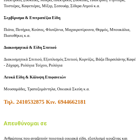
Τοστιέρες, Καφετιέρες, Μίξερ, Σεσουάρ, Σίδερα Ατμού κ.α.
Σερβίρισμα & Επιτραπέζια Είδη
Πιάτα, Ποτήρια, Κούπες, Φλυτζάνια, Μαχαιροπίρουνα, Θερμός, Μπουκάλια,
Πιατοθήκες κ.α.
Διακοσμητικά & Είδη Σπιτιού
Διακοσμητικά Σπιτιού, Εξοπλισμός Σπιτιού, Κορνίζες, Βάζα Πορσελάνης Καφέ
- Ζάχαρη, Ρολόγια Τοίχου, Ρολόγια
Λευκά Είδη & Κάλυψη Επιφανειών
Μουσαμάδες, Τραπεζομάντηλα, Οικιακά Σκεύη κ.α.
Τηλ.
2410532875
Κιν.
6944662181
Απευθύνομαι σε
Ανθρώπους που αναζητούν ποιοτικά οικιακά είδη, εξοπλισμό κουζίνας και