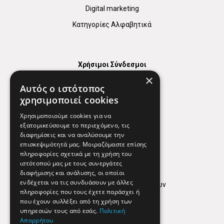
Digital marketing
Κατηγορίες Αλφαβητικά
Χρήσιμοι Σύνδεσμοι
×
Χάρτης
Αυτός ο ιστότοπος
Χρήσιμα Τηλέφωνα
χρησιμοποιεί cookies
Εφημερεύοντα Φαρμακεία
Χρησιμοποιούμε cookies για να
εξατομικεύσουμε το περιεχόμενο, τις
διαφημίσεις και να αναλύσουμε την
επισκεψιμότητά μας. Μοιραζόμαστε επίσης
Απόρρητο
πληροφορίες σχετικά με τη χρήση του
ιστότοπού μας με τους συνεργάτες
Όροι Χρήσης
διαφήμισης και ανάλυσης, οι οποίοι
ενδέχεται να τις συνδυάσουν με άλλες
Πολιτική προστασίας δεδομένων
πληροφορίες που τους έχετε παράσχει ή
Findhere
που έχουν συλλέξει από τη χρήση των
υπηρεσιών τους από εσάς.
Πολιτική
Απορρήτου