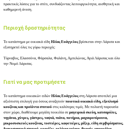
πρακτικές λύσεις για το σπίτι, συνδυάζοντας λειτουργικότητα, αισθητική και
καθημερινή άνεση.
Περιοχή δραστηριότητας
Το κατάστημα με οικιακά είδη
Ηλίας Ευάγγελος
βρίσκεται στην Λάρισα και
εξυπηρετεί όλες τις γύρω περιοχές:
Τύρναβος, Ελασσόνα, Φάρσαλα, Φαλάνη, Αμπελώνας, Αγιά Λάρισας και όλο
την Νομό Λάρισας.
Γιατί να μας προτιμήσετε
Το κατάστημα οικιακών ειδών
Ηλίας Ευάγγελος
στη Λάρισα αποτελεί μια
αξιόπιστη επιλογή για όσους αναζητούν
ποιοτικά οικιακά είδη, εξοπλισμό
κουζίνας και προϊόντα σπιτιού
στις καλύτερες τιμές. Με πολυετή παρουσία
στον χώρο, διαθέτουμε μεγάλη ποικιλία σε
μαγειρικά σκεύη, κατσαρόλες,
τηγάνια, χύτρες, γάστρες, ταψιά, πιάτα, ποτήρια, μαχαιροπίρουνα,
μικροσυσκευές κουζίνας, τοστιέρες, καφετιέρες, μίξερ, είδη σερβιρίσματος,
διακοσμητικά σπιτιού, κορνίζες, ρολόγια τοίχου, θερμός, μπουκάλια,