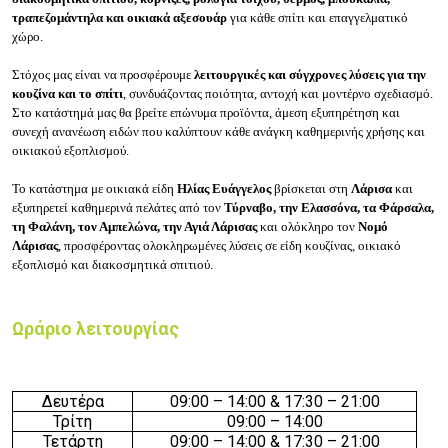
τραπεζομάντηλα και οικιακά αξεσουάρ
για κάθε σπίτι και επαγγελματικό
χώρο.
Στόχος μας είναι να προσφέρουμε
λειτουργικές και σύγχρονες λύσεις για την
κουζίνα και το σπίτι
, συνδυάζοντας ποιότητα, αντοχή και μοντέρνο σχεδιασμό.
Στο κατάστημά μας θα βρείτε επώνυμα προϊόντα, άμεση εξυπηρέτηση και
συνεχή ανανέωση ειδών που καλύπτουν κάθε ανάγκη καθημερινής χρήσης και
οικιακού εξοπλισμού.
Το κατάστημα με οικιακά είδη
Ηλίας Ευάγγελος
βρίσκεται στη
Λάρισα
και
εξυπηρετεί καθημερινά πελάτες από τον
Τύρναβο, την Ελασσόνα, τα Φάρσαλα,
τη Φαλάνη, τον Αμπελώνα, την Αγιά Λάρισας
και ολόκληρο τον
Νομό
Λάρισας
, προσφέροντας ολοκληρωμένες λύσεις σε είδη κουζίνας, οικιακό
εξοπλισμό και διακοσμητικά σπιτιού.
Ωράριο λειτουργίας
Δευτέρα
09:00 – 14:00 & 17:30 – 21:00
Τρίτη
09:00 – 14:00
Τετάρτη
09:00 – 14:00 & 17:30 – 21:00