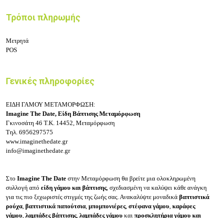
Τρόποι πληρωμής
Μετρητά
POS
Γενικές πληροφορίες
ΕΙΔΗ ΓΑΜΟΥ ΜΕΤΑΜΟΡΦΩΣΗ:
Imagine The Date, Είδη Βάπτισης Μεταμόρφωση
Γκινοσάτη 46
Τ.Κ. 14452, Μεταμόρφωση
Τηλ.
6956297575
www.imaginethedate.gr
info@imaginethedate.gr
Στο
Imagine The Date
στην Μεταμόρφωση θα βρείτε μια ολοκληρωμένη
συλλογή από
είδη γάμου και βάπτισης
, σχεδιασμένη να καλύψει κάθε ανάγκη
για τις πιο ξεχωριστές στιγμές της ζωής σας. Ανακαλύψτε μοναδικά
βαπτιστικά
ρούχα
,
βαπτιστικά παπούτσια
,
μπομπονιέρες
,
στέφανα γάμου
,
καράφες
γάμου
,
λαμπάδες βάπτισης
,
λαμπάδες γάμου
και
προσκλητήρια γάμου και