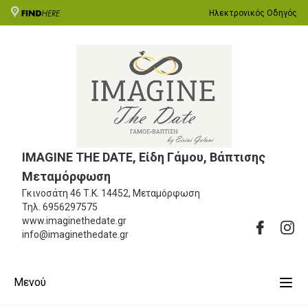
Ηλεκτρονικός Οδηγός
IMAGINE THE DATE, Είδη Γάμου, Βάπτισης
Μεταμόρφωση
Γκινοσάτη 46
Τ.Κ. 14452, Μεταμόρφωση
Τηλ.
6956297575
www.imaginethedate.gr
info@imaginethedate.gr
Μενού