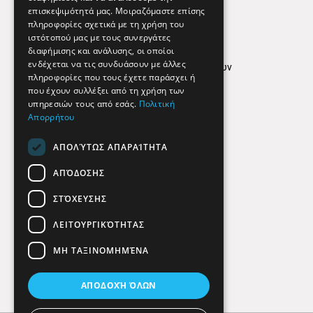
επισκεψιμότητά μας. Μοιραζόμαστε επίσης
Απόρρητο
πληροφορίες σχετικά με τη χρήση του
ιστότοπού μας με τους συνεργάτες
Όροι Χρήσης
διαφήμισης και ανάλυσης, οι οποίοι
ενδέχεται να τις συνδυάσουν με άλλες
Πολιτική προστασίας δεδομένων
πληροφορίες που τους έχετε παράσχει ή
Findhere
που έχουν συλλέξει από τη χρήση των
υπηρεσιών τους από εσάς.
Πολιτική
Απορρήτου
Social Media
ΑΠΟΛΎΤΩΣ ΑΠΑΡΑΊΤΗΤΑ
ΑΠΌΔΟΣΗΣ
ΣΤΌΧΕΥΣΗΣ
ΛΕΙΤΟΥΡΓΙΚΌΤΗΤΑΣ
ΜΗ ΤΑΞΙΝΟΜΗΜΈΝΑ
ΑΠΟΔΟΧΉ ΌΛΩΝ