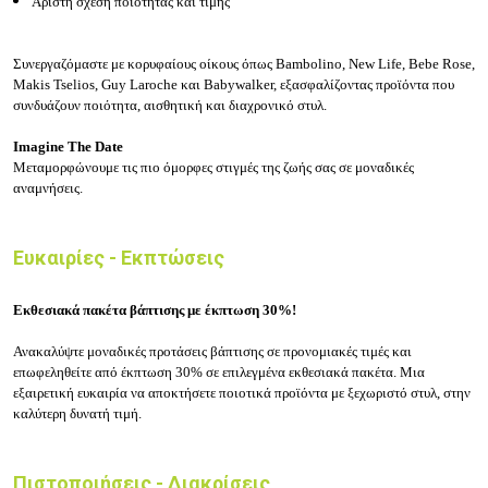
Άριστη σχέση ποιότητας και τιμής
Συνεργαζόμαστε με κορυφαίους οίκους όπως Bambolino, New Life, Bebe Rose,
Makis Tselios, Guy Laroche και Babywalker, εξασφαλίζοντας προϊόντα που
συνδυάζουν ποιότητα, αισθητική και διαχρονικό στυλ.
Imagine The Date
Μεταμορφώνουμε τις πιο όμορφες στιγμές της ζωής σας σε μοναδικές
αναμνήσεις.
Ευκαιρίες - Εκπτώσεις
Εκθεσιακά πακέτα βάπτισης με έκπτωση 30%!
Ανακαλύψτε μοναδικές προτάσεις βάπτισης σε προνομιακές τιμές και
επωφεληθείτε από έκπτωση 30% σε επιλεγμένα εκθεσιακά πακέτα. Μια
εξαιρετική ευκαιρία να αποκτήσετε ποιοτικά προϊόντα με ξεχωριστό στυλ, στην
καλύτερη δυνατή τιμή.
Πιστοποιήσεις - Διακρίσεις