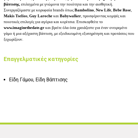
βάπτισης
, επιλεγμένα με γνώμονα την ποιότητα και την αισθητική.
Συνεργαζόμαστε με κορυφαία brands όπως
Bambolino
,
New Life
,
Bebe Rose
,
Makis Tselios
,
Guy Laroche
και
Babywalker
, προσφέροντας κομψές και
ποιοτικές επιλογές για αγόρια και κορίτσια. Επισκεφθείτε το
www.imaginethedate.gr
και βρείτε όλα όσα χρειάζεστε για έναν ονειρεμένο
γάμο ή μια αξέχαστη βάπτιση, με εξειδικευμένη εξυπηρέτηση και προτάσεις που
ξεχωρίζουν.
Επαγγελματικές κατηγορίες
Είδη Γάμου, Είδη Βάπτισης