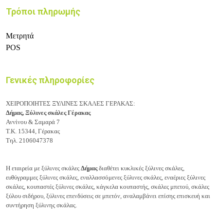
Τρόποι πληρωμής
Μετρητά
POS
Γενικές πληροφορίες
ΧΕΙΡΟΠΟΙΗΤΕΣ ΞΥΛΙΝΕΣ ΣΚΑΛΕΣ ΓΕΡΑΚΑΣ:
Δήμας, Ξύλινες σκάλες Γέρακας
Αννίνου & Σαμαρά 7
Τ.Κ. 15344, Γέρακας
Τηλ. 2106047378
Η εταιρεία με ξύλινες σκάλες
Δήμας
διαθέτει κυκλικές ξύλινες σκάλες,
ευθύγραμμες ξύλινες σκάλες, εναλλασσόμενες ξύλινες σκάλες, εναέριες ξύλινες
σκάλες, κουπαστές ξύλινες σκάλες, κάγκελα κουπαστής, σκάλες μπετού, σκάλες
ξύλου σιδήρου, ξύλινες επενδύσεις σε μπετόν, αναλαμβάνει επίσης επισκευή και
συντήρηση ξύλινης σκάλας.