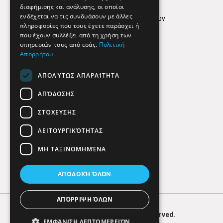
Όροι Χρήσης
διαφήμισης και ανάλυσης, οι οποίοι
ενδέχεται να τις συνδυάσουν με άλλες
Πολιτική προστασίας δεδομένων
πληροφορίες που τους έχετε παράσχει ή
Findhere
που έχουν συλλέξει από τη χρήση των
υπηρεσιών τους από εσάς.
Πολιτική
Απορρήτου
Social Media
ΑΠΟΛΎΤΩΣ ΑΠΑΡΑΊΤΗΤΑ
ΑΠΌΔΟΣΗΣ
ΣΤΌΧΕΥΣΗΣ
ΛΕΙΤΟΥΡΓΙΚΌΤΗΤΑΣ
ΜΗ ΤΑΞΙΝΟΜΗΜΈΝΑ
ΑΠΟΔΟΧΉ ΌΛΩΝ
ΑΠΌΡΡΙΨΗ ΌΛΩΝ
© 2026
FIND
HERE. All Rights Reserved.
ΕΜΦΆΝΙΣΗ ΛΕΠΤΟΜΕΡΕΙΏΝ