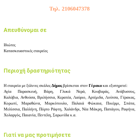
Τηλ. 2106047378
Απευθύνομαι σε
Ιδιώτες
Κατασκευαστικές εταιρείες
Περιοχή δραστηριότητας
Η εταιρεία με ξύλινες σκάλες
Δήμας
βρίσκεται στον
Γέρακα
και εξυπηρετεί:
Αγία Παρασκευή
,
Βάρη
,
Γλυκά Νερά
,
Κουβαράς
,
Ανάβυσσος
,
Καλύβια
,
Ανθούσα
,
Βριλήσσια
,
Κερατέα
,
Λαύριο
,
Αρτέμιδα
,
Λούτσα
,
Γέρακας
,
Κορωπί
,
Μαραθώνα,
Μαρκόπουλο
,
Παλαιά Φώκαια
,
Πικέρμι
,
Σπάτα
,
Μελίσσια
,
Παλλήνη
,
Πόρτο Ράφτη
,
Χαλάνδρι
,
Νέα Μάκρη
,
Παπάγου
,
Ραφήνα
,
Χολαργός
,
Παιανία
,
Πεντέλη
,
Σαρωνίδα κ.α.
Γιατί να μας προτιμήσετε