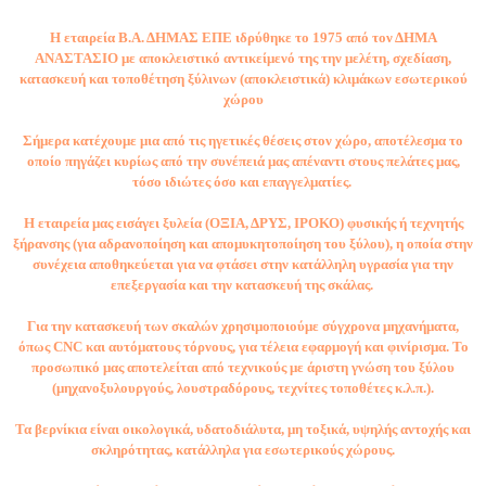
Η εταιρεία Β.Α. ΔΗΜΑΣ ΕΠΕ ιδρύθηκε το 1975 από τον ΔΗΜΑ
ΑΝΑΣΤΑΣΙΟ με αποκλειστικό αντικείμενό της την μελέτη, σχεδίαση,
κατασκευή και τοποθέτηση ξύλινων (αποκλειστικά) κλιμάκων εσωτερικού
χώρου
Σήμερα κατέχουμε μια από τις ηγετικές θέσεις στον χώρο, αποτέλεσμα το
οποίο πηγάζει κυρίως από την συνέπειά μας απέναντι στους πελάτες μας,
τόσο ιδιώτες όσο και επαγγελματίες.
Η εταιρεία μας εισάγει ξυλεία (ΟΞΙΑ, ΔΡΥΣ, ΙΡΟΚΟ) φυσικής ή τεχνητής
ξήρανσης (για αδρανοποίηση και απομυκητοποίηση του ξύλου), η οποία στην
συνέχεια αποθηκεύεται για να φτάσει στην κατάλληλη υγρασία για την
επεξεργασία και την κατασκευή της σκάλας.
Για την κατασκευή των σκαλών χρησιμοποιούμε σύγχρονα μηχανήματα,
όπως CNC και αυτόματους τόρνους, για τέλεια εφαρμογή και φινίρισμα. Το
προσωπικό μας αποτελείται από τεχνικούς με άριστη γνώση του ξύλου
(μηχανοξυλουργούς, λουστραδόρους, τεχνίτες τοποθέτες κ.λ.π.).
Τα βερνίκια είναι οικολογικά, υδατοδιάλυτα, μη τοξικά, υψηλής αντοχής και
σκληρότητας, κατάλληλα για εσωτερικούς χώρους.