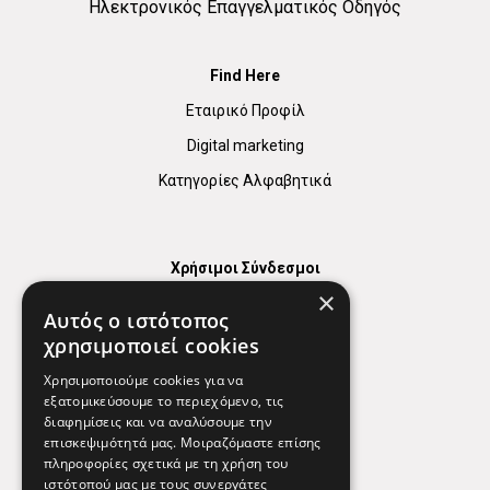
Ηλεκτρονικός Επαγγελματικός Οδηγός
Find Here
Εταιρικό Προφίλ
Digital marketing
Κατηγορίες Αλφαβητικά
Χρήσιμοι Σύνδεσμοι
×
Χάρτης
Αυτός ο ιστότοπος
Χρήσιμα Τηλέφωνα
χρησιμοποιεί cookies
Εφημερεύοντα Φαρμακεία
Χρησιμοποιούμε cookies για να
εξατομικεύσουμε το περιεχόμενο, τις
διαφημίσεις και να αναλύσουμε την
επισκεψιμότητά μας. Μοιραζόμαστε επίσης
Απόρρητο
πληροφορίες σχετικά με τη χρήση του
ιστότοπού μας με τους συνεργάτες