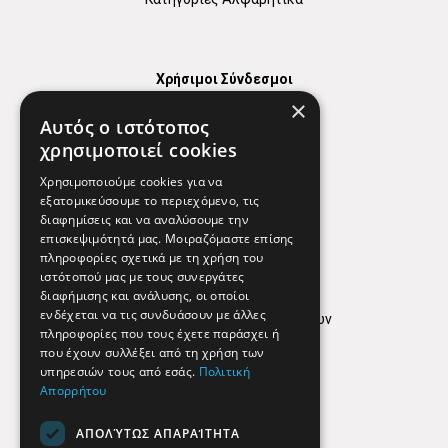
Χρήσιμοι Σύνδεσμοι
×
Χάρτης
Αυτός ο ιστότοπος
Χρήσιμα Τηλέφωνα
χρησιμοποιεί cookies
Εφημερεύοντα Φαρμακεία
Χρησιμοποιούμε cookies για να
εξατομικεύσουμε το περιεχόμενο, τις
διαφημίσεις και να αναλύσουμε την
επισκεψιμότητά μας. Μοιραζόμαστε επίσης
Απόρρητο
πληροφορίες σχετικά με τη χρήση του
ιστότοπού μας με τους συνεργάτες
Όροι Χρήσης
διαφήμισης και ανάλυσης, οι οποίοι
ενδέχεται να τις συνδυάσουν με άλλες
Πολιτική προστασίας δεδομένων
πληροφορίες που τους έχετε παράσχει ή
Findhere
που έχουν συλλέξει από τη χρήση των
υπηρεσιών τους από εσάς.
Πολιτική
Απορρήτου
Social Media
ΑΠΟΛΎΤΩΣ ΑΠΑΡΑΊΤΗΤΑ