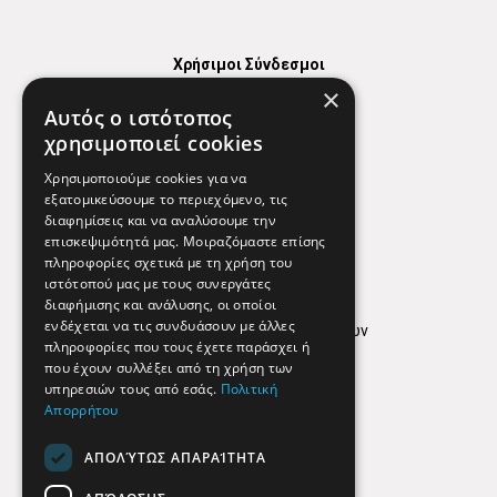
Χρήσιμοι Σύνδεσμοι
×
Χάρτης
Αυτός ο ιστότοπος
Χρήσιμα Τηλέφωνα
χρησιμοποιεί cookies
Εφημερεύοντα Φαρμακεία
Χρησιμοποιούμε cookies για να
εξατομικεύσουμε το περιεχόμενο, τις
διαφημίσεις και να αναλύσουμε την
επισκεψιμότητά μας. Μοιραζόμαστε επίσης
Απόρρητο
πληροφορίες σχετικά με τη χρήση του
ιστότοπού μας με τους συνεργάτες
Όροι Χρήσης
διαφήμισης και ανάλυσης, οι οποίοι
ενδέχεται να τις συνδυάσουν με άλλες
Πολιτική προστασίας δεδομένων
πληροφορίες που τους έχετε παράσχει ή
Findhere
που έχουν συλλέξει από τη χρήση των
υπηρεσιών τους από εσάς.
Πολιτική
Απορρήτου
Social Media
ΑΠΟΛΎΤΩΣ ΑΠΑΡΑΊΤΗΤΑ