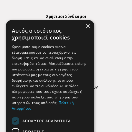
Χρήσιμοι Σύνδεσμοι
×
Χάρτης
Αυτός ο ιστότοπος
Χρήσιμα Τηλέφωνα
χρησιμοποιεί cookies
Εφημερεύοντα Φαρμακεία
Χρησιμοποιούμε cookies για να
εξατομικεύσουμε το περιεχόμενο, τις
διαφημίσεις και να αναλύσουμε την
επισκεψιμότητά μας. Μοιραζόμαστε επίσης
Απόρρητο
πληροφορίες σχετικά με τη χρήση του
ιστότοπού μας με τους συνεργάτες
Όροι Χρήσης
διαφήμισης και ανάλυσης, οι οποίοι
ενδέχεται να τις συνδυάσουν με άλλες
Πολιτική προστασίας δεδομένων
πληροφορίες που τους έχετε παράσχει ή
Findhere
που έχουν συλλέξει από τη χρήση των
υπηρεσιών τους από εσάς.
Πολιτική
Απορρήτου
Social Media
ΑΠΟΛΎΤΩΣ ΑΠΑΡΑΊΤΗΤΑ
ΑΠΌΔΟΣΗΣ