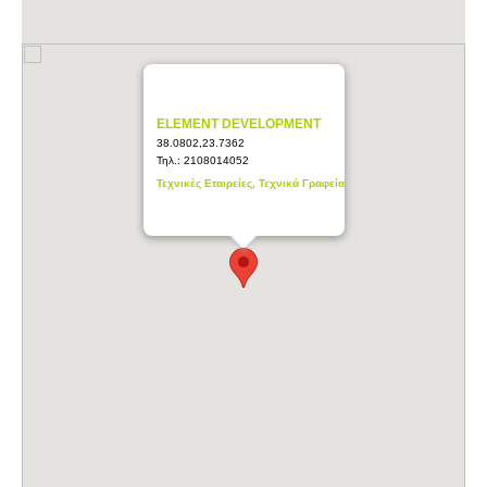
ELEMENT DEVELOPMENT
38.0802,23.7362
Τηλ.:
2108014052
Τεχνικές Εταιρείες, Τεχνικά Γραφεία