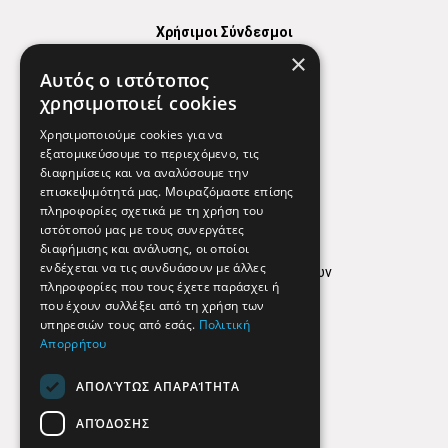
Χρήσιμοι Σύνδεσμοι
×
Χάρτης
Αυτός ο ιστότοπος
Χρήσιμα Τηλέφωνα
χρησιμοποιεί cookies
Εφημερεύοντα Φαρμακεία
Χρησιμοποιούμε cookies για να
εξατομικεύσουμε το περιεχόμενο, τις
διαφημίσεις και να αναλύσουμε την
επισκεψιμότητά μας. Μοιραζόμαστε επίσης
Απόρρητο
πληροφορίες σχετικά με τη χρήση του
ιστότοπού μας με τους συνεργάτες
Όροι Χρήσης
διαφήμισης και ανάλυσης, οι οποίοι
ενδέχεται να τις συνδυάσουν με άλλες
Πολιτική προστασίας δεδομένων
πληροφορίες που τους έχετε παράσχει ή
Findhere
που έχουν συλλέξει από τη χρήση των
υπηρεσιών τους από εσάς.
Πολιτική
Απορρήτου
Social Media
ΑΠΟΛΎΤΩΣ ΑΠΑΡΑΊΤΗΤΑ
ΑΠΌΔΟΣΗΣ