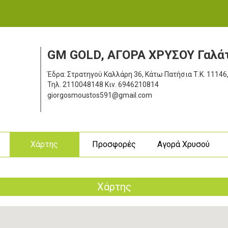
GM GOLD, ΑΓΟΡΑ ΧΡΥΣΟΥ Γαλάτ
Έδρα: Στρατηγού Καλλάρη 36, Κάτω Πατήσια
Τ.Κ. 11146
Τηλ.
2110048148
Κιν.
6946210814
giorgosmoustos591@gmail.com
ς
Χάρτης
Προσφορές
Αγορά Χρυσού
Χάρτης