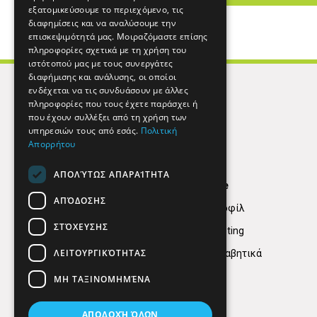
εξατομικεύσουμε το περιεχόμενο, τις
διαφημίσεις και να αναλύσουμε την
επισκεψιμότητά μας. Μοιραζόμαστε επίσης
πληροφορίες σχετικά με τη χρήση του
ιστότοπού μας με τους συνεργάτες
διαφήμισης και ανάλυσης, οι οποίοι
ενδέχεται να τις συνδυάσουν με άλλες
πληροφορίες που τους έχετε παράσχει ή
που έχουν συλλέξει από τη χρήση των
υπηρεσιών τους από εσάς.
Πολιτική
Απορρήτου
ΑΠΟΛΎΤΩΣ ΑΠΑΡΑΊΤΗΤΑ
Find Here
ΑΠΌΔΟΣΗΣ
Εταιρικό Προφίλ
ΣΤΌΧΕΥΣΗΣ
Digital marketing
ΛΕΙΤΟΥΡΓΙΚΌΤΗΤΑΣ
Κατηγορίες Αλφαβητικά
ΜΗ ΤΑΞΙΝΟΜΗΜΈΝΑ
ΑΠΟΔΟΧΉ ΌΛΩΝ