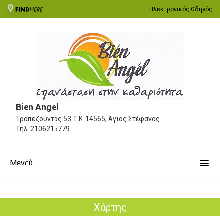
Ηλεκτρονικός Οδηγός
Bien Angel
Τραπεζούντος 53
Τ.Κ. 14565, Άγιος Στέφανος
Τηλ.
2106215779
Μενού
Χάρτης