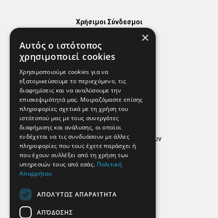
Χρήσιμοι Σύνδεσμοι
×
Χάρτης
Αυτός ο ιστότοπος
Χρήσιμα Τηλέφωνα
χρησιμοποιεί cookies
Εφημερεύοντα Φαρμακεία
Χρησιμοποιούμε cookies για να
εξατομικεύσουμε το περιεχόμενο, τις
διαφημίσεις και να αναλύσουμε την
επισκεψιμότητά μας. Μοιραζόμαστε επίσης
Απόρρητο
πληροφορίες σχετικά με τη χρήση του
ιστότοπού μας με τους συνεργάτες
Όροι Χρήσης
διαφήμισης και ανάλυσης, οι οποίοι
ενδέχεται να τις συνδυάσουν με άλλες
Πολιτική προστασίας δεδομένων
πληροφορίες που τους έχετε παράσχει ή
Findhere
που έχουν συλλέξει από τη χρήση των
υπηρεσιών τους από εσάς.
Πολιτική
Απορρήτου
Social Media
ΑΠΟΛΎΤΩΣ ΑΠΑΡΑΊΤΗΤΑ
ΑΠΌΔΟΣΗΣ