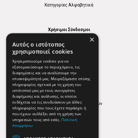
Κατηγορίες Αλφαβητικά
Χρήσιμοι Σύνδεσμοι
×
Χάρτης
Αυτός ο ιστότοπος
Χρήσιμα Τηλέφωνα
χρησιμοποιεί cookies
Εφημερεύοντα Φαρμακεία
Χρησιμοποιούμε cookies για να
εξατομικεύσουμε το περιεχόμενο, τις
διαφημίσεις και να αναλύσουμε την
επισκεψιμότητά μας. Μοιραζόμαστε επίσης
Απόρρητο
πληροφορίες σχετικά με τη χρήση του
ιστότοπού μας με τους συνεργάτες
Όροι Χρήσης
διαφήμισης και ανάλυσης, οι οποίοι
ενδέχεται να τις συνδυάσουν με άλλες
Πολιτική προστασίας δεδομένων
πληροφορίες που τους έχετε παράσχει ή
Findhere
που έχουν συλλέξει από τη χρήση των
υπηρεσιών τους από εσάς.
Πολιτική
Απορρήτου