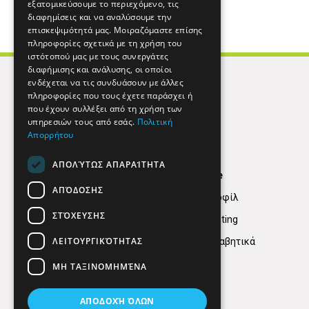
εξατομικεύσουμε το περιεχόμενο, τις
διαφημίσεις και να αναλύσουμε την
επισκεψιμότητά μας. Μοιραζόμαστε επίσης
πληροφορίες σχετικά με τη χρήση του
ιστότοπού μας με τους συνεργάτες
διαφήμισης και ανάλυσης, οι οποίοι
ενδέχεται να τις συνδυάσουν με άλλες
πληροφορίες που τους έχετε παράσχει ή
που έχουν συλλέξει από τη χρήση των
υπηρεσιών τους από εσάς.
Πολιτική
Απορρήτου
ΑΠΟΛΎΤΩΣ ΑΠΑΡΑΊΤΗΤΑ
Find Here
ΑΠΌΔΟΣΗΣ
Εταιρικό Προφίλ
ΣΤΌΧΕΥΣΗΣ
Digital marketing
ΛΕΙΤΟΥΡΓΙΚΌΤΗΤΑΣ
Κατηγορίες Αλφαβητικά
ΜΗ ΤΑΞΙΝΟΜΗΜΈΝΑ
ΑΠΟΔΟΧΉ ΌΛΩΝ