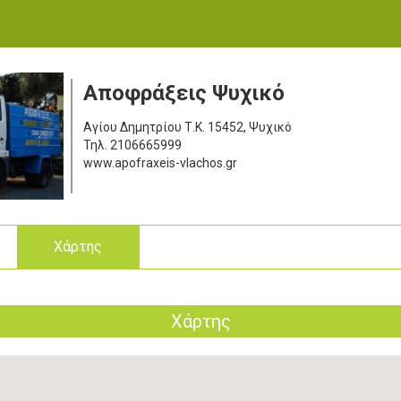
Αποφράξεις Ψυχικό
Αγίου Δημητρίου
Τ.Κ. 15452, Ψυχικό
Τηλ.
2106665999
www.apofraxeis-vlachos.gr
ς
Χάρτης
Χάρτης