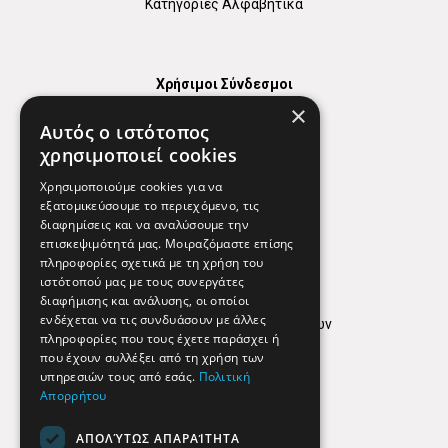
Κατηγορίες Αλφαβητικά
Χρήσιμοι Σύνδεσμοι
×
Χάρτης
Αυτός ο ιστότοπος
Χρήσιμα Τηλέφωνα
χρησιμοποιεί cookies
Εφημερεύοντα Φαρμακεία
Χρησιμοποιούμε cookies για να
εξατομικεύσουμε το περιεχόμενο, τις
διαφημίσεις και να αναλύσουμε την
επισκεψιμότητά μας. Μοιραζόμαστε επίσης
Απόρρητο
πληροφορίες σχετικά με τη χρήση του
ιστότοπού μας με τους συνεργάτες
Όροι Χρήσης
διαφήμισης και ανάλυσης, οι οποίοι
ενδέχεται να τις συνδυάσουν με άλλες
Πολιτική προστασίας δεδομένων
πληροφορίες που τους έχετε παράσχει ή
Findhere
που έχουν συλλέξει από τη χρήση των
υπηρεσιών τους από εσάς.
Πολιτική
Απορρήτου
Social Media
ΑΠΟΛΎΤΩΣ ΑΠΑΡΑΊΤΗΤΑ