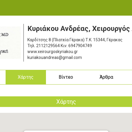
Κυριάκου Ανδρέας, Χειρουργός
Καρδίτσης 8 (Πλατεία Γέρακα)
Τ.Κ. 15344, Γέρακας
Τηλ.
2112129564
Κιν.
6947904749
www.xeirourgoskyriakou.gr
kuriakouandreas@gmail.com
ς
Χάρτης
Βίντεο
Άρθρα
Χάρτης