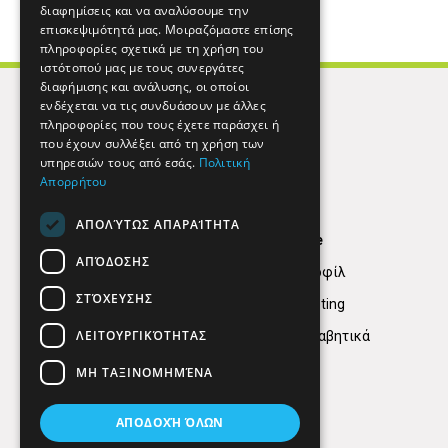
διαφημίσεις και να αναλύσουμε την
επισκεψιμότητά μας. Μοιραζόμαστε επίσης
πληροφορίες σχετικά με τη χρήση του
ιστότοπού μας με τους συνεργάτες
διαφήμισης και ανάλυσης, οι οποίοι
ενδέχεται να τις συνδυάσουν με άλλες
πληροφορίες που τους έχετε παράσχει ή
που έχουν συλλέξει από τη χρήση των
υπηρεσιών τους από εσάς.
Πολιτική
Απορρήτου
ΑΠΟΛΎΤΩΣ ΑΠΑΡΑΊΤΗΤΑ
Find Here
ΑΠΌΔΟΣΗΣ
Εταιρικό Προφίλ
ΣΤΌΧΕΥΣΗΣ
Digital marketing
ΛΕΙΤΟΥΡΓΙΚΌΤΗΤΑΣ
Κατηγορίες Αλφαβητικά
ΜΗ ΤΑΞΙΝΟΜΗΜΈΝΑ
ΑΠΟΔΟΧΉ ΌΛΩΝ