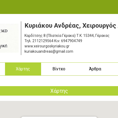
Κυριάκου Ανδρέας, Χειρουργός
Καρδίτσης 8 (Πλατεία Γέρακα)
Τ.Κ. 15344, Γέρακας
Τηλ.
2112129564
Κιν.
6947904749
www.xeirourgoskyriakou.gr
kuriakouandreas@gmail.com
ς
Χάρτης
Βίντεο
Άρθρα
Χάρτης