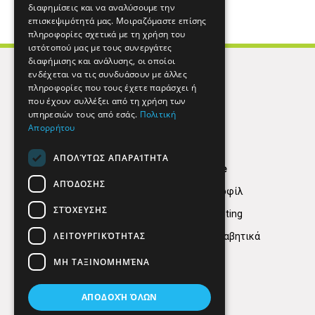
διαφημίσεις και να αναλύσουμε την
επισκεψιμότητά μας. Μοιραζόμαστε επίσης
πληροφορίες σχετικά με τη χρήση του
ιστότοπού μας με τους συνεργάτες
διαφήμισης και ανάλυσης, οι οποίοι
ενδέχεται να τις συνδυάσουν με άλλες
πληροφορίες που τους έχετε παράσχει ή
που έχουν συλλέξει από τη χρήση των
υπηρεσιών τους από εσάς.
Πολιτική
Απορρήτου
ΑΠΟΛΎΤΩΣ ΑΠΑΡΑΊΤΗΤΑ
Find Here
ΑΠΌΔΟΣΗΣ
Εταιρικό Προφίλ
ΣΤΌΧΕΥΣΗΣ
Digital marketing
ΛΕΙΤΟΥΡΓΙΚΌΤΗΤΑΣ
Κατηγορίες Αλφαβητικά
ΜΗ ΤΑΞΙΝΟΜΗΜΈΝΑ
ΑΠΟΔΟΧΉ ΌΛΩΝ