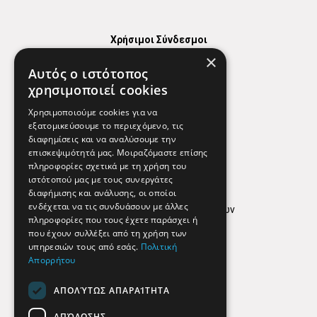
Χρήσιμοι Σύνδεσμοι
×
Χάρτης
Αυτός ο ιστότοπος
Χρήσιμα Τηλέφωνα
χρησιμοποιεί cookies
Εφημερεύοντα Φαρμακεία
Χρησιμοποιούμε cookies για να
εξατομικεύσουμε το περιεχόμενο, τις
διαφημίσεις και να αναλύσουμε την
επισκεψιμότητά μας. Μοιραζόμαστε επίσης
Απόρρητο
πληροφορίες σχετικά με τη χρήση του
ιστότοπού μας με τους συνεργάτες
Όροι Χρήσης
διαφήμισης και ανάλυσης, οι οποίοι
ενδέχεται να τις συνδυάσουν με άλλες
Πολιτική προστασίας δεδομένων
πληροφορίες που τους έχετε παράσχει ή
Findhere
που έχουν συλλέξει από τη χρήση των
υπηρεσιών τους από εσάς.
Πολιτική
Απορρήτου
Social Media
ΑΠΟΛΎΤΩΣ ΑΠΑΡΑΊΤΗΤΑ
ΑΠΌΔΟΣΗΣ