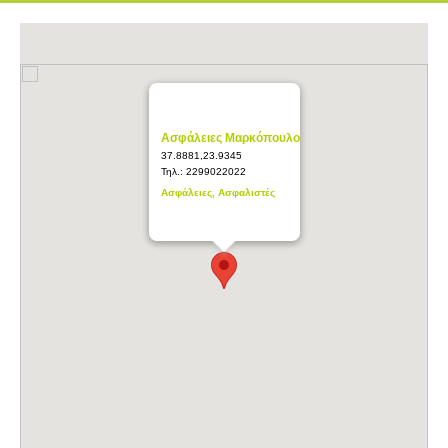
Ασφάλειες Μαρκόπουλο
37.8881,23.9345
Τηλ.:
2299022022
Ασφάλειες, Ασφαλιστές