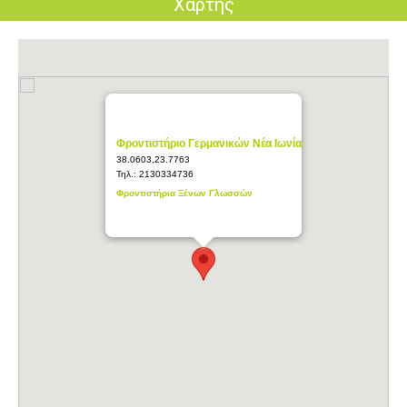
Χάρτης
Φροντιστήριο Γερμανικών Νέα Ιωνία
38.0603,23.7763
Τηλ.:
2130334736
Φροντιστήρια Ξένων Γλωσσών