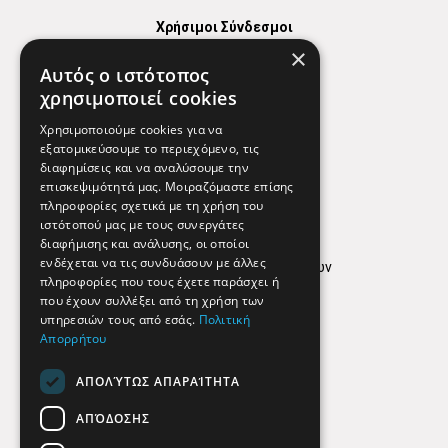
Χρήσιμοι Σύνδεσμοι
×
Χάρτης
Αυτός ο ιστότοπος
Χρήσιμα Τηλέφωνα
χρησιμοποιεί cookies
Εφημερεύοντα Φαρμακεία
Χρησιμοποιούμε cookies για να
εξατομικεύσουμε το περιεχόμενο, τις
διαφημίσεις και να αναλύσουμε την
επισκεψιμότητά μας. Μοιραζόμαστε επίσης
Απόρρητο
πληροφορίες σχετικά με τη χρήση του
ιστότοπού μας με τους συνεργάτες
Όροι Χρήσης
διαφήμισης και ανάλυσης, οι οποίοι
ενδέχεται να τις συνδυάσουν με άλλες
Πολιτική προστασίας δεδομένων
πληροφορίες που τους έχετε παράσχει ή
Findhere
που έχουν συλλέξει από τη χρήση των
υπηρεσιών τους από εσάς.
Πολιτική
Απορρήτου
Social Media
ΑΠΟΛΎΤΩΣ ΑΠΑΡΑΊΤΗΤΑ
ΑΠΌΔΟΣΗΣ