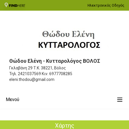
Ηλεκτρονικός Οδηγός
Θώδου Ελένη - Κυτταρολόγος ΒΟΛΟΣ
Γκλαβάνη 29
Τ.Κ. 38221, Βόλος
Τηλ.
2421037569
Κιν.
6977708285
eleni.thodou@gmail.com
Μενού
Χάρτης