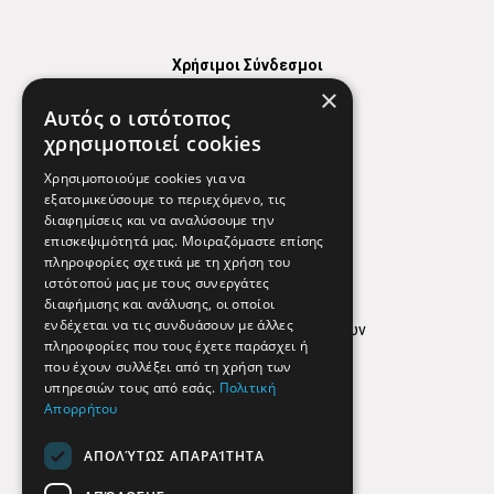
Χρήσιμοι Σύνδεσμοι
×
Χάρτης
Αυτός ο ιστότοπος
Χρήσιμα Τηλέφωνα
χρησιμοποιεί cookies
Εφημερεύοντα Φαρμακεία
Χρησιμοποιούμε cookies για να
εξατομικεύσουμε το περιεχόμενο, τις
διαφημίσεις και να αναλύσουμε την
επισκεψιμότητά μας. Μοιραζόμαστε επίσης
Απόρρητο
πληροφορίες σχετικά με τη χρήση του
ιστότοπού μας με τους συνεργάτες
Όροι Χρήσης
διαφήμισης και ανάλυσης, οι οποίοι
ενδέχεται να τις συνδυάσουν με άλλες
Πολιτική προστασίας δεδομένων
πληροφορίες που τους έχετε παράσχει ή
Findhere
που έχουν συλλέξει από τη χρήση των
υπηρεσιών τους από εσάς.
Πολιτική
Απορρήτου
Social Media
ΑΠΟΛΎΤΩΣ ΑΠΑΡΑΊΤΗΤΑ