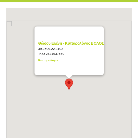
Θώδου Ελένη - Κυτταρολόγος ΒΟΛΟΣ
39.3599,22.9492
Τηλ.:
2421037569
Κυτταρολόγοι