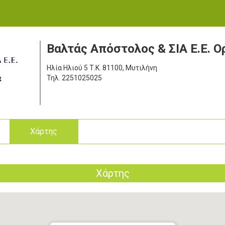
Βαλτάς Απόστολος & ΣΙΑ Ε.Ε. 
Ηλία Ηλιού 5
Τ.Κ. 81100, Μυτιλήνη
Τηλ.
2251025025
ς
Χάρτης
Χάρτης