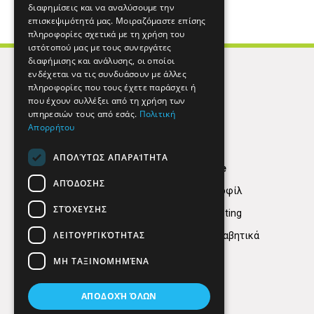
διαφημίσεις και να αναλύσουμε την
επισκεψιμότητά μας. Μοιραζόμαστε επίσης
πληροφορίες σχετικά με τη χρήση του
ιστότοπού μας με τους συνεργάτες
διαφήμισης και ανάλυσης, οι οποίοι
ενδέχεται να τις συνδυάσουν με άλλες
πληροφορίες που τους έχετε παράσχει ή
που έχουν συλλέξει από τη χρήση των
υπηρεσιών τους από εσάς.
Πολιτική
Απορρήτου
ΑΠΟΛΎΤΩΣ ΑΠΑΡΑΊΤΗΤΑ
Find Here
ΑΠΌΔΟΣΗΣ
Εταιρικό Προφίλ
ΣΤΌΧΕΥΣΗΣ
Digital marketing
ΛΕΙΤΟΥΡΓΙΚΌΤΗΤΑΣ
Κατηγορίες Αλφαβητικά
ΜΗ ΤΑΞΙΝΟΜΗΜΈΝΑ
ΑΠΟΔΟΧΉ ΌΛΩΝ