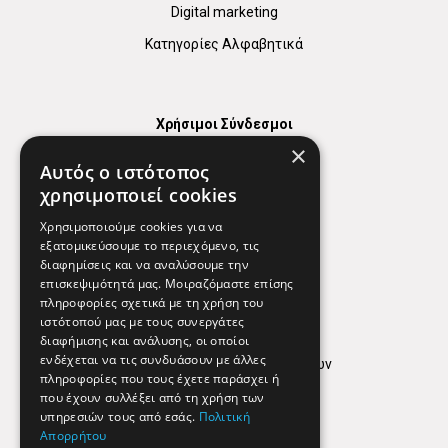
Digital marketing
Κατηγορίες Αλφαβητικά
Χρήσιμοι Σύνδεσμοι
×
Χάρτης
Αυτός ο ιστότοπος
Χρήσιμα Τηλέφωνα
χρησιμοποιεί cookies
Εφημερεύοντα Φαρμακεία
Χρησιμοποιούμε cookies για να
εξατομικεύσουμε το περιεχόμενο, τις
διαφημίσεις και να αναλύσουμε την
επισκεψιμότητά μας. Μοιραζόμαστε επίσης
Απόρρητο
πληροφορίες σχετικά με τη χρήση του
ιστότοπού μας με τους συνεργάτες
Όροι Χρήσης
διαφήμισης και ανάλυσης, οι οποίοι
ενδέχεται να τις συνδυάσουν με άλλες
Πολιτική προστασίας δεδομένων
πληροφορίες που τους έχετε παράσχει ή
Findhere
που έχουν συλλέξει από τη χρήση των
υπηρεσιών τους από εσάς.
Πολιτική
Απορρήτου