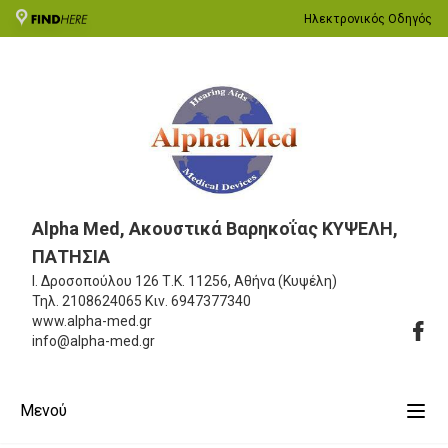
Ηλεκτρονικός Οδηγός
Alpha Med, Ακουστικά Βαρηκοΐας ΚΥΨΕΛΗ,
ΠΑΤΗΣΙΑ
Ι. Δροσοπούλου 126
Τ.Κ. 11256, Αθήνα (Κυψέλη)
Τηλ.
2108624065
Κιν.
6947377340
www.alpha-med.gr
info@alpha-med.gr
Μενού