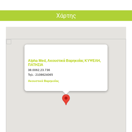
Χάρτης
Alpha Med, Ακουστικά Βαρηκοΐας ΚΥΨΕΛΗ,
ΠΑΤΗΣΙΑ
38.0062,23.736
Τηλ.:
2108624065
Ακουστικά Βαρηκοΐας