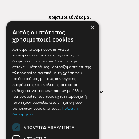
Χρήσιμοι Σύνδεσμοι
×
Χάρτης
Αυτός ο ιστότοπος
Χρήσιμα Τηλέφωνα
χρησιμοποιεί cookies
Εφημερεύοντα Φαρμακεία
Χρησιμοποιούμε cookies για να
εξατομικεύσουμε το περιεχόμενο, τις
διαφημίσεις και να αναλύσουμε την
επισκεψιμότητά μας. Μοιραζόμαστε επίσης
Απόρρητο
πληροφορίες σχετικά με τη χρήση του
ιστότοπού μας με τους συνεργάτες
Όροι Χρήσης
διαφήμισης και ανάλυσης, οι οποίοι
ενδέχεται να τις συνδυάσουν με άλλες
Πολιτική προστασίας δεδομένων
πληροφορίες που τους έχετε παράσχει ή
Findhere
που έχουν συλλέξει από τη χρήση των
υπηρεσιών τους από εσάς.
Πολιτική
Απορρήτου
Social Media
ΑΠΟΛΎΤΩΣ ΑΠΑΡΑΊΤΗΤΑ
ΑΠΌΔΟΣΗΣ