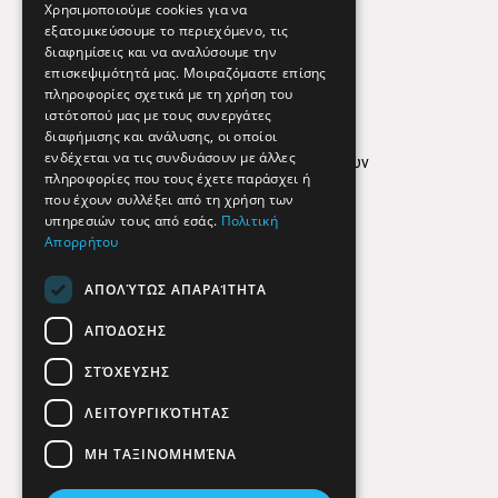
Εφημερεύοντα Φαρμακεία
Χρησιμοποιούμε cookies για να
εξατομικεύσουμε το περιεχόμενο, τις
διαφημίσεις και να αναλύσουμε την
επισκεψιμότητά μας. Μοιραζόμαστε επίσης
Απόρρητο
πληροφορίες σχετικά με τη χρήση του
ιστότοπού μας με τους συνεργάτες
Όροι Χρήσης
διαφήμισης και ανάλυσης, οι οποίοι
ενδέχεται να τις συνδυάσουν με άλλες
Πολιτική προστασίας δεδομένων
πληροφορίες που τους έχετε παράσχει ή
Findhere
που έχουν συλλέξει από τη χρήση των
υπηρεσιών τους από εσάς.
Πολιτική
Απορρήτου
Social Media
ΑΠΟΛΎΤΩΣ ΑΠΑΡΑΊΤΗΤΑ
ΑΠΌΔΟΣΗΣ
ΣΤΌΧΕΥΣΗΣ
ΛΕΙΤΟΥΡΓΙΚΌΤΗΤΑΣ
ΜΗ ΤΑΞΙΝΟΜΗΜΈΝΑ