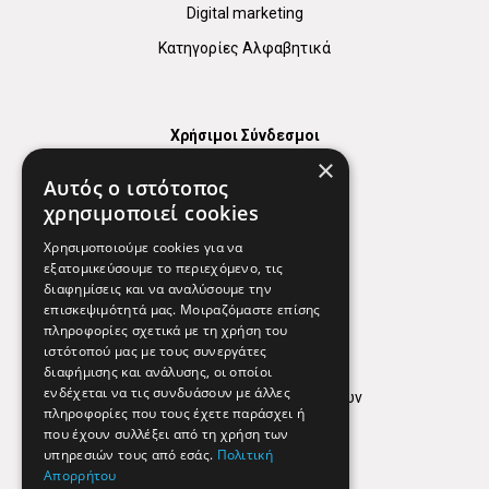
Digital marketing
Κατηγορίες Αλφαβητικά
Χρήσιμοι Σύνδεσμοι
×
Χάρτης
Αυτός ο ιστότοπος
Χρήσιμα Τηλέφωνα
χρησιμοποιεί cookies
Εφημερεύοντα Φαρμακεία
Χρησιμοποιούμε cookies για να
εξατομικεύσουμε το περιεχόμενο, τις
διαφημίσεις και να αναλύσουμε την
επισκεψιμότητά μας. Μοιραζόμαστε επίσης
Απόρρητο
πληροφορίες σχετικά με τη χρήση του
ιστότοπού μας με τους συνεργάτες
Όροι Χρήσης
διαφήμισης και ανάλυσης, οι οποίοι
ενδέχεται να τις συνδυάσουν με άλλες
Πολιτική προστασίας δεδομένων
πληροφορίες που τους έχετε παράσχει ή
Findhere
που έχουν συλλέξει από τη χρήση των
υπηρεσιών τους από εσάς.
Πολιτική
Απορρήτου