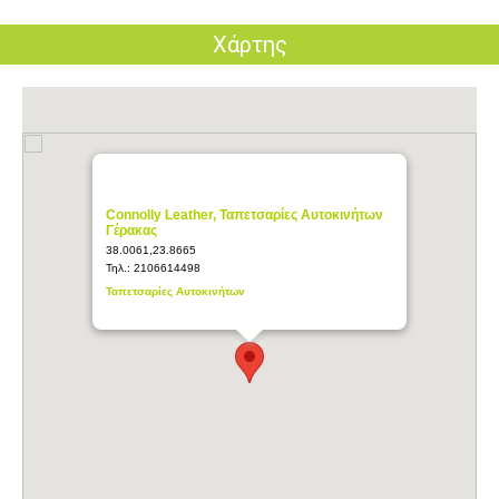
Χάρτης
Connolly Leather, Ταπετσαρίες Αυτοκινήτων
Γέρακας
38.0061,23.8665
Τηλ.:
2106614498
Ταπετσαρίες Αυτοκινήτων