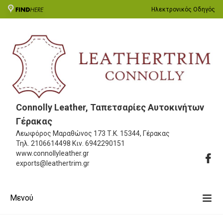
Ηλεκτρονικός Οδηγός
Connolly Leather, Ταπετσαρίες Αυτοκινήτων
Γέρακας
Λεωφόρος Μαραθώνος 173
Τ.Κ. 15344, Γέρακας
Τηλ.
2106614498
Κιν.
6942290151
www.connollyleather.gr
exports@leathertrim.gr
Μενού