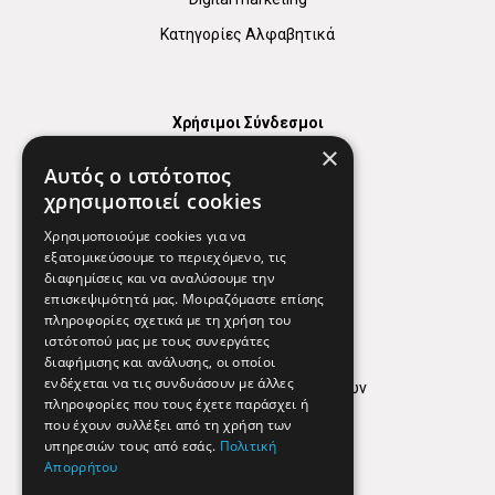
Κατηγορίες Αλφαβητικά
Χρήσιμοι Σύνδεσμοι
×
Χάρτης
Αυτός ο ιστότοπος
Χρήσιμα Τηλέφωνα
χρησιμοποιεί cookies
Εφημερεύοντα Φαρμακεία
Χρησιμοποιούμε cookies για να
εξατομικεύσουμε το περιεχόμενο, τις
διαφημίσεις και να αναλύσουμε την
επισκεψιμότητά μας. Μοιραζόμαστε επίσης
Απόρρητο
πληροφορίες σχετικά με τη χρήση του
ιστότοπού μας με τους συνεργάτες
Όροι Χρήσης
διαφήμισης και ανάλυσης, οι οποίοι
ενδέχεται να τις συνδυάσουν με άλλες
Πολιτική προστασίας δεδομένων
πληροφορίες που τους έχετε παράσχει ή
Findhere
που έχουν συλλέξει από τη χρήση των
υπηρεσιών τους από εσάς.
Πολιτική
Απορρήτου