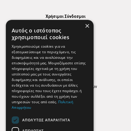
Χρήσιμοι Σύνδεσμοι
×
Χάρτης
Αυτός ο ιστότοπος
Χρήσιμα Τηλέφωνα
χρησιμοποιεί cookies
Εφημερεύοντα Φαρμακεία
Χρησιμοποιούμε cookies για να
εξατομικεύσουμε το περιεχόμενο, τις
διαφημίσεις και να αναλύσουμε την
επισκεψιμότητά μας. Μοιραζόμαστε επίσης
Απόρρητο
πληροφορίες σχετικά με τη χρήση του
ιστότοπού μας με τους συνεργάτες
Όροι Χρήσης
διαφήμισης και ανάλυσης, οι οποίοι
ενδέχεται να τις συνδυάσουν με άλλες
Πολιτική προστασίας δεδομένων
πληροφορίες που τους έχετε παράσχει ή
Findhere
που έχουν συλλέξει από τη χρήση των
υπηρεσιών τους από εσάς.
Πολιτική
Απορρήτου
Social Media
ΑΠΟΛΎΤΩΣ ΑΠΑΡΑΊΤΗΤΑ
ΑΠΌΔΟΣΗΣ