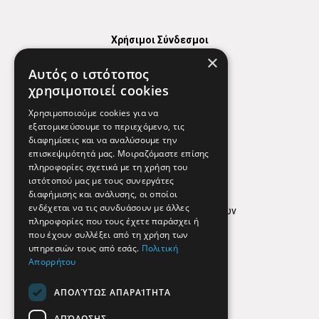
Χρήσιμοι Σύνδεσμοι
×
Χάρτης
Αυτός ο ιστότοπος
Χρήσιμα Τηλέφωνα
χρησιμοποιεί cookies
Εφημερεύοντα Φαρμακεία
Χρησιμοποιούμε cookies για να
εξατομικεύσουμε το περιεχόμενο, τις
διαφημίσεις και να αναλύσουμε την
επισκεψιμότητά μας. Μοιραζόμαστε επίσης
Απόρρητο
πληροφορίες σχετικά με τη χρήση του
ιστότοπού μας με τους συνεργάτες
Όροι Χρήσης
διαφήμισης και ανάλυσης, οι οποίοι
ενδέχεται να τις συνδυάσουν με άλλες
Πολιτική προστασίας δεδομένων
πληροφορίες που τους έχετε παράσχει ή
Findhere
που έχουν συλλέξει από τη χρήση των
υπηρεσιών τους από εσάς.
Πολιτική
Απορρήτου
Social Media
ΑΠΟΛΎΤΩΣ ΑΠΑΡΑΊΤΗΤΑ
ΑΠΌΔΟΣΗΣ