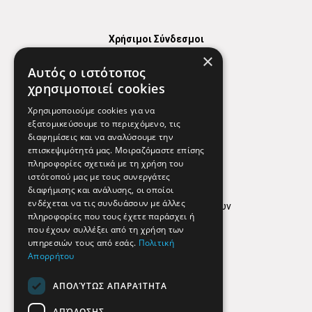
Χρήσιμοι Σύνδεσμοι
×
Χάρτης
Αυτός ο ιστότοπος
Χρήσιμα Τηλέφωνα
χρησιμοποιεί cookies
Εφημερεύοντα Φαρμακεία
Χρησιμοποιούμε cookies για να
εξατομικεύσουμε το περιεχόμενο, τις
διαφημίσεις και να αναλύσουμε την
επισκεψιμότητά μας. Μοιραζόμαστε επίσης
Απόρρητο
πληροφορίες σχετικά με τη χρήση του
ιστότοπού μας με τους συνεργάτες
Όροι Χρήσης
διαφήμισης και ανάλυσης, οι οποίοι
ενδέχεται να τις συνδυάσουν με άλλες
Πολιτική προστασίας δεδομένων
πληροφορίες που τους έχετε παράσχει ή
Findhere
που έχουν συλλέξει από τη χρήση των
υπηρεσιών τους από εσάς.
Πολιτική
Απορρήτου
Social Media
ΑΠΟΛΎΤΩΣ ΑΠΑΡΑΊΤΗΤΑ
ΑΠΌΔΟΣΗΣ