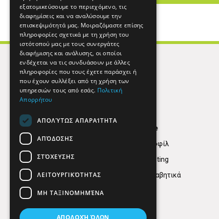
εξατομικεύσουμε το περιεχόμενο, τις
διαφημίσεις και να αναλύσουμε την
επισκεψιμότητά μας. Μοιραζόμαστε επίσης
πληροφορίες σχετικά με τη χρήση του
ιστότοπού μας με τους συνεργάτες
διαφήμισης και ανάλυσης, οι οποίοι
ενδέχεται να τις συνδυάσουν με άλλες
πληροφορίες που τους έχετε παράσχει ή
που έχουν συλλέξει από τη χρήση των
υπηρεσιών τους από εσάς.
Πολιτική
Απορρήτου
ΑΠΟΛΎΤΩΣ ΑΠΑΡΑΊΤΗΤΑ
Find Here
ΑΠΌΔΟΣΗΣ
Εταιρικό Προφίλ
ΣΤΌΧΕΥΣΗΣ
Digital marketing
ΛΕΙΤΟΥΡΓΙΚΌΤΗΤΑΣ
Κατηγορίες Αλφαβητικά
ΜΗ ΤΑΞΙΝΟΜΗΜΈΝΑ
ΑΠΟΔΟΧΉ ΌΛΩΝ