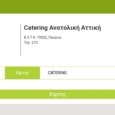
Catering Ανατολική Αττική
Α 3
Τ.Κ. 19002, Παιανία
Τηλ.
210
ς
Χάρτης
CATERING
Χάρτης