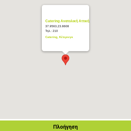
Catering Ανατολική Αττική
37.9563,23.8608
Τηλ.:
210
Catering, Κέτερινγκ
Πλοήγηση