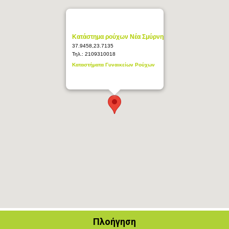
Κατάστημα ρούχων Νέα Σμύρνη
37.9458,23.7135
Τηλ.:
2109310018
Καταστήματα Γυναικείων Ρούχων
Πλοήγηση