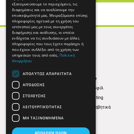
εξατομικεύσουμε το περιεχόμενο, τις
διαφημίσεις και να αναλύσουμε την
επισκεψιμότητά μας. Μοιραζόμαστε επίσης
πληροφορίες σχετικά με τη χρήση του
ιστότοπού μας με τους συνεργάτες
διαφήμισης και ανάλυσης, οι οποίοι
ενδέχεται να τις συνδυάσουν με άλλες
πληροφορίες που τους έχετε παράσχει ή
που έχουν συλλέξει από τη χρήση των
υπηρεσιών τους από εσάς.
Πολιτική
Απορρήτου
ΑΠΟΛΎΤΩΣ ΑΠΑΡΑΊΤΗΤΑ
Find Here
ΑΠΌΔΟΣΗΣ
Εταιρικό Προφίλ
ΣΤΌΧΕΥΣΗΣ
Digital marketing
ΛΕΙΤΟΥΡΓΙΚΌΤΗΤΑΣ
Κατηγορίες Αλφαβητικά
ΜΗ ΤΑΞΙΝΟΜΗΜΈΝΑ
ΑΠΟΔΟΧΉ ΌΛΩΝ