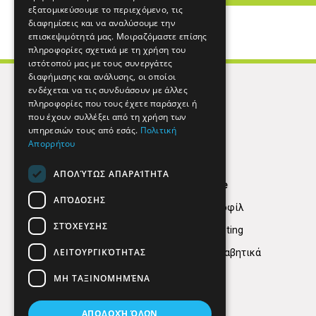
εξατομικεύσουμε το περιεχόμενο, τις
διαφημίσεις και να αναλύσουμε την
επισκεψιμότητά μας. Μοιραζόμαστε επίσης
πληροφορίες σχετικά με τη χρήση του
ιστότοπού μας με τους συνεργάτες
διαφήμισης και ανάλυσης, οι οποίοι
ενδέχεται να τις συνδυάσουν με άλλες
πληροφορίες που τους έχετε παράσχει ή
που έχουν συλλέξει από τη χρήση των
υπηρεσιών τους από εσάς.
Πολιτική
Απορρήτου
ΑΠΟΛΎΤΩΣ ΑΠΑΡΑΊΤΗΤΑ
Find Here
ΑΠΌΔΟΣΗΣ
Εταιρικό Προφίλ
ΣΤΌΧΕΥΣΗΣ
Digital marketing
ΛΕΙΤΟΥΡΓΙΚΌΤΗΤΑΣ
Κατηγορίες Αλφαβητικά
ΜΗ ΤΑΞΙΝΟΜΗΜΈΝΑ
ΑΠΟΔΟΧΉ ΌΛΩΝ