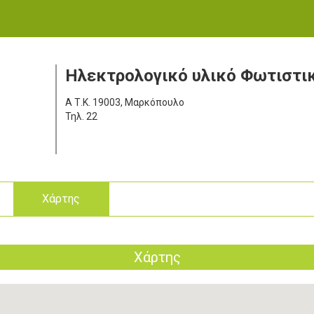
Ηλεκτρολογικό υλικό Φωτιστι
Α
Τ.Κ. 19003, Μαρκόπουλο
Τηλ.
22
ς
Χάρτης
Χάρτης