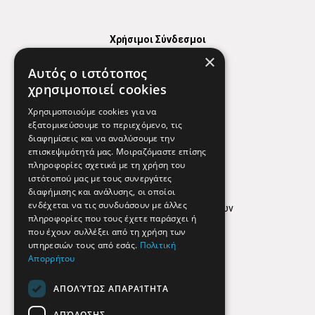
Χρήσιμοι Σύνδεσμοι
×
Χάρτης
Αυτός ο ιστότοπος
Χρήσιμα Τηλέφωνα
χρησιμοποιεί cookies
Εφημερεύοντα Φαρμακεία
Χρησιμοποιούμε cookies για να
εξατομικεύσουμε το περιεχόμενο, τις
διαφημίσεις και να αναλύσουμε την
επισκεψιμότητά μας. Μοιραζόμαστε επίσης
Απόρρητο
πληροφορίες σχετικά με τη χρήση του
ιστότοπού μας με τους συνεργάτες
Όροι Χρήσης
διαφήμισης και ανάλυσης, οι οποίοι
ενδέχεται να τις συνδυάσουν με άλλες
Πολιτική προστασίας δεδομένων
πληροφορίες που τους έχετε παράσχει ή
Findhere
που έχουν συλλέξει από τη χρήση των
υπηρεσιών τους από εσάς.
Πολιτική
Απορρήτου
Social Media
ΑΠΟΛΎΤΩΣ ΑΠΑΡΑΊΤΗΤΑ
ΑΠΌΔΟΣΗΣ