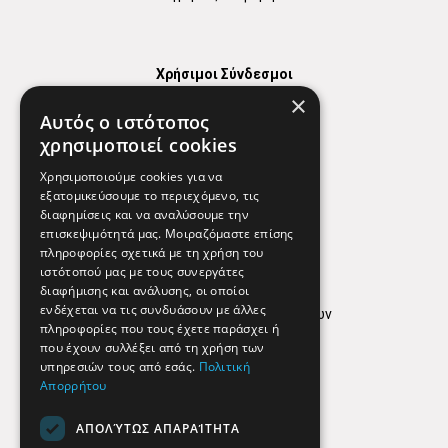
Χρήσιμοι Σύνδεσμοι
×
Χάρτης
Αυτός ο ιστότοπος
Χρήσιμα Τηλέφωνα
χρησιμοποιεί cookies
Εφημερεύοντα Φαρμακεία
Χρησιμοποιούμε cookies για να
εξατομικεύσουμε το περιεχόμενο, τις
διαφημίσεις και να αναλύσουμε την
επισκεψιμότητά μας. Μοιραζόμαστε επίσης
Απόρρητο
πληροφορίες σχετικά με τη χρήση του
ιστότοπού μας με τους συνεργάτες
Όροι Χρήσης
διαφήμισης και ανάλυσης, οι οποίοι
ενδέχεται να τις συνδυάσουν με άλλες
Πολιτική προστασίας δεδομένων
πληροφορίες που τους έχετε παράσχει ή
Findhere
που έχουν συλλέξει από τη χρήση των
υπηρεσιών τους από εσάς.
Πολιτική
Απορρήτου
Social Media
ΑΠΟΛΎΤΩΣ ΑΠΑΡΑΊΤΗΤΑ