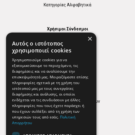
Κατηγορίες Αλφαβητικά
Χρήσιμοι Σύνδεσμοι
×
Χάρτης
Αυτός ο ιστότοπος
Χρήσιμα Τηλέφωνα
χρησιμοποιεί cookies
Εφημερεύοντα Φαρμακεία
Χρησιμοποιούμε cookies για να
εξατομικεύσουμε το περιεχόμενο, τις
διαφημίσεις και να αναλύσουμε την
επισκεψιμότητά μας. Μοιραζόμαστε επίσης
Απόρρητο
πληροφορίες σχετικά με τη χρήση του
ιστότοπού μας με τους συνεργάτες
Όροι Χρήσης
διαφήμισης και ανάλυσης, οι οποίοι
ενδέχεται να τις συνδυάσουν με άλλες
Πολιτική προστασίας δεδομένων
πληροφορίες που τους έχετε παράσχει ή
Findhere
που έχουν συλλέξει από τη χρήση των
υπηρεσιών τους από εσάς.
Πολιτική
Απορρήτου