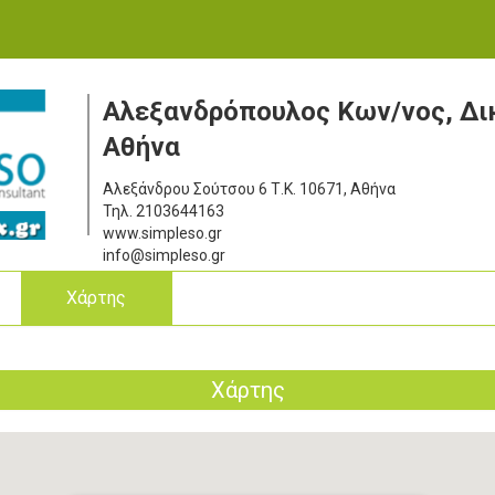
Αλεξανδρόπουλος Κων/νος, Δι
Αθήνα
Αλεξάνδρου Σούτσου 6
Τ.Κ. 10671, Αθήνα
Τηλ.
2103644163
www.simpleso.gr
info@simpleso.gr
ς
Χάρτης
Χάρτης