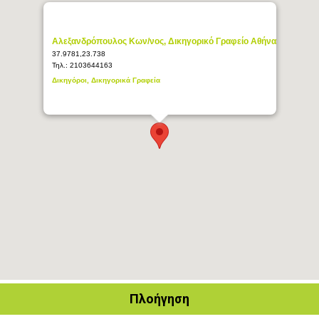
Αλεξανδρόπουλος Κων/νος, Δικηγορικό Γραφείο Αθήνα
37.9781,23.738
Τηλ.:
2103644163
Δικηγόροι, Δικηγορικά Γραφεία
Πλοήγηση