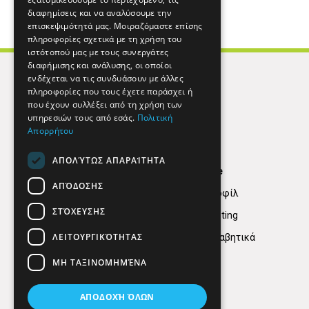
διαφημίσεις και να αναλύσουμε την
επισκεψιμότητά μας. Μοιραζόμαστε επίσης
πληροφορίες σχετικά με τη χρήση του
ιστότοπού μας με τους συνεργάτες
διαφήμισης και ανάλυσης, οι οποίοι
ενδέχεται να τις συνδυάσουν με άλλες
πληροφορίες που τους έχετε παράσχει ή
που έχουν συλλέξει από τη χρήση των
υπηρεσιών τους από εσάς.
Πολιτική
Απορρήτου
ΑΠΟΛΎΤΩΣ ΑΠΑΡΑΊΤΗΤΑ
Find Here
ΑΠΌΔΟΣΗΣ
Εταιρικό Προφίλ
ΣΤΌΧΕΥΣΗΣ
Digital marketing
ΛΕΙΤΟΥΡΓΙΚΌΤΗΤΑΣ
Κατηγορίες Αλφαβητικά
ΜΗ ΤΑΞΙΝΟΜΗΜΈΝΑ
ΑΠΟΔΟΧΉ ΌΛΩΝ