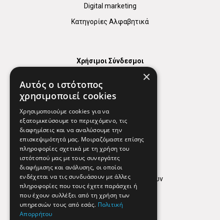
Digital marketing
Κατηγορίες Αλφαβητικά
Χρήσιμοι Σύνδεσμοι
×
Χάρτης
Αυτός ο ιστότοπος
Χρήσιμα Τηλέφωνα
χρησιμοποιεί cookies
Εφημερεύοντα Φαρμακεία
Χρησιμοποιούμε cookies για να
εξατομικεύσουμε το περιεχόμενο, τις
διαφημίσεις και να αναλύσουμε την
επισκεψιμότητά μας. Μοιραζόμαστε επίσης
Απόρρητο
πληροφορίες σχετικά με τη χρήση του
ιστότοπού μας με τους συνεργάτες
Όροι Χρήσης
διαφήμισης και ανάλυσης, οι οποίοι
ενδέχεται να τις συνδυάσουν με άλλες
Πολιτική προστασίας δεδομένων
πληροφορίες που τους έχετε παράσχει ή
Findhere
που έχουν συλλέξει από τη χρήση των
υπηρεσιών τους από εσάς.
Πολιτική
Απορρήτου