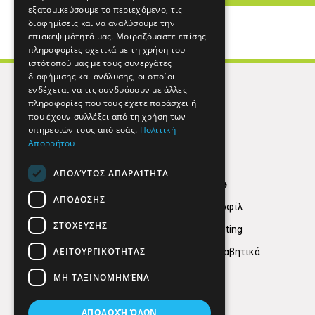
εξατομικεύσουμε το περιεχόμενο, τις
διαφημίσεις και να αναλύσουμε την
επισκεψιμότητά μας. Μοιραζόμαστε επίσης
πληροφορίες σχετικά με τη χρήση του
ιστότοπού μας με τους συνεργάτες
διαφήμισης και ανάλυσης, οι οποίοι
ενδέχεται να τις συνδυάσουν με άλλες
πληροφορίες που τους έχετε παράσχει ή
που έχουν συλλέξει από τη χρήση των
υπηρεσιών τους από εσάς.
Πολιτική
Απορρήτου
ΑΠΟΛΎΤΩΣ ΑΠΑΡΑΊΤΗΤΑ
Find Here
ΑΠΌΔΟΣΗΣ
Εταιρικό Προφίλ
ΣΤΌΧΕΥΣΗΣ
Digital marketing
ΛΕΙΤΟΥΡΓΙΚΌΤΗΤΑΣ
Κατηγορίες Αλφαβητικά
ΜΗ ΤΑΞΙΝΟΜΗΜΈΝΑ
ΑΠΟΔΟΧΉ ΌΛΩΝ