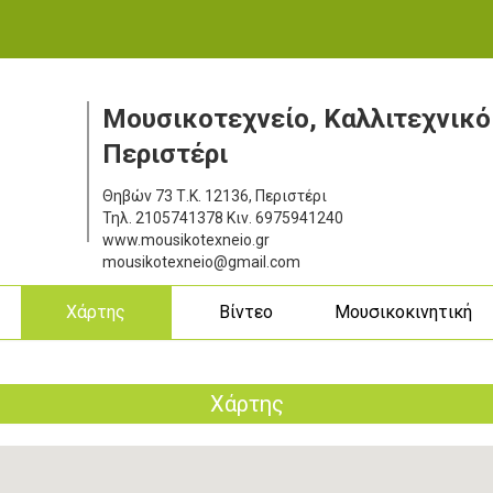
Μουσικοτεχνείο, Καλλιτεχνικό
Περιστέρι
Θηβών 73
Τ.Κ. 12136, Περιστέρι
Τηλ.
2105741378
Κιν.
6975941240
www.mousikotexneio.gr
mousikotexneio@gmail.com
ς
Χάρτης
Βίντεο
Μουσικοκινητική
Χάρτης