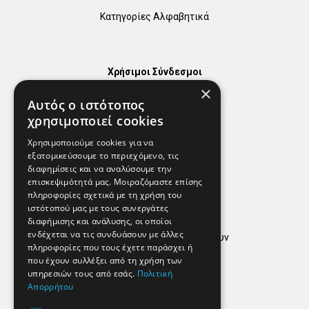
Κατηγορίες Αλφαβητικά
Χρήσιμοι Σύνδεσμοι
×
Χάρτης
Αυτός ο ιστότοπος
Χρήσιμα Τηλέφωνα
χρησιμοποιεί cookies
Εφημερεύοντα Φαρμακεία
Χρησιμοποιούμε cookies για να
εξατομικεύσουμε το περιεχόμενο, τις
διαφημίσεις και να αναλύσουμε την
επισκεψιμότητά μας. Μοιραζόμαστε επίσης
Απόρρητο
πληροφορίες σχετικά με τη χρήση του
ιστότοπού μας με τους συνεργάτες
Όροι Χρήσης
διαφήμισης και ανάλυσης, οι οποίοι
ενδέχεται να τις συνδυάσουν με άλλες
Πολιτική προστασίας δεδομένων
πληροφορίες που τους έχετε παράσχει ή
Findhere
που έχουν συλλέξει από τη χρήση των
υπηρεσιών τους από εσάς.
Πολιτική
Απορρήτου