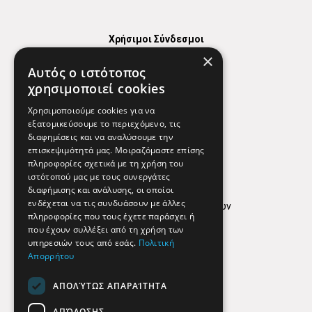
Χρήσιμοι Σύνδεσμοι
×
Χάρτης
Αυτός ο ιστότοπος
Χρήσιμα Τηλέφωνα
χρησιμοποιεί cookies
Εφημερεύοντα Φαρμακεία
Χρησιμοποιούμε cookies για να
εξατομικεύσουμε το περιεχόμενο, τις
διαφημίσεις και να αναλύσουμε την
επισκεψιμότητά μας. Μοιραζόμαστε επίσης
Απόρρητο
πληροφορίες σχετικά με τη χρήση του
ιστότοπού μας με τους συνεργάτες
Όροι Χρήσης
διαφήμισης και ανάλυσης, οι οποίοι
ενδέχεται να τις συνδυάσουν με άλλες
Πολιτική προστασίας δεδομένων
πληροφορίες που τους έχετε παράσχει ή
Findhere
που έχουν συλλέξει από τη χρήση των
υπηρεσιών τους από εσάς.
Πολιτική
Απορρήτου
Social Media
ΑΠΟΛΎΤΩΣ ΑΠΑΡΑΊΤΗΤΑ
ΑΠΌΔΟΣΗΣ