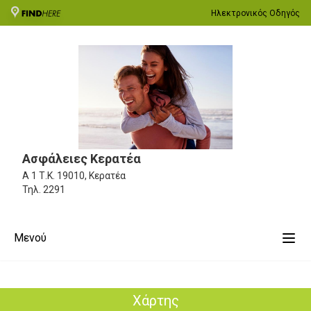
Ηλεκτρονικός Οδηγός
Ασφάλειες Κερατέα
Α 1
Τ.Κ. 19010, Κερατέα
Τηλ.
2291
Μενού
Χάρτης