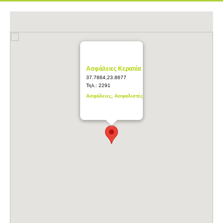
Ασφάλειες Κερατέα
37.7864,23.8677
Τηλ.:
2291
Ασφάλειες, Ασφαλιστές