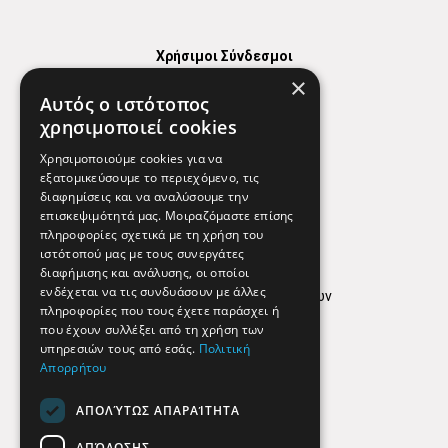
Χρήσιμοι Σύνδεσμοι
×
Χάρτης
Αυτός ο ιστότοπος
Χρήσιμα Τηλέφωνα
χρησιμοποιεί cookies
Εφημερεύοντα Φαρμακεία
Χρησιμοποιούμε cookies για να
εξατομικεύσουμε το περιεχόμενο, τις
διαφημίσεις και να αναλύσουμε την
επισκεψιμότητά μας. Μοιραζόμαστε επίσης
Απόρρητο
πληροφορίες σχετικά με τη χρήση του
ιστότοπού μας με τους συνεργάτες
Όροι Χρήσης
διαφήμισης και ανάλυσης, οι οποίοι
ενδέχεται να τις συνδυάσουν με άλλες
Πολιτική προστασίας δεδομένων
πληροφορίες που τους έχετε παράσχει ή
Findhere
που έχουν συλλέξει από τη χρήση των
υπηρεσιών τους από εσάς.
Πολιτική
Απορρήτου
Social Media
ΑΠΟΛΎΤΩΣ ΑΠΑΡΑΊΤΗΤΑ
ΑΠΌΔΟΣΗΣ