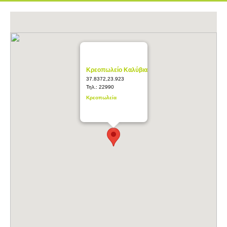
Κρεοπωλείο Καλύβια
37.8372,23.923
Τηλ.:
22990
Κρεοπωλεία