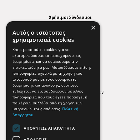
Χρήσιμοι Σύνδεσμοι
×
Χάρτης
Αυτός ο ιστότοπος
Χρήσιμα Τηλέφωνα
χρησιμοποιεί cookies
Εφημερεύοντα Φαρμακεία
Χρησιμοποιούμε cookies για να
εξατομικεύσουμε το περιεχόμενο, τις
διαφημίσεις και να αναλύσουμε την
επισκεψιμότητά μας. Μοιραζόμαστε επίσης
Απόρρητο
πληροφορίες σχετικά με τη χρήση του
ιστότοπού μας με τους συνεργάτες
Όροι Χρήσης
διαφήμισης και ανάλυσης, οι οποίοι
ενδέχεται να τις συνδυάσουν με άλλες
Πολιτική προστασίας δεδομένων
πληροφορίες που τους έχετε παράσχει ή
Findhere
που έχουν συλλέξει από τη χρήση των
υπηρεσιών τους από εσάς.
Πολιτική
Απορρήτου
Social Media
ΑΠΟΛΎΤΩΣ ΑΠΑΡΑΊΤΗΤΑ
ΑΠΌΔΟΣΗΣ